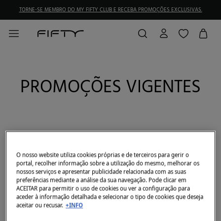
TORNE-SE MEMBRO DO MY FIFTY CLUB E RECEBA PROMOÇÕES EXCLUSIVAS.
PROMOÇÕES VIGENTES
10%, 20%, 30% EXTRA de desconto em compras de
artigos identificados numa categoria especial. Válido
O nosso website utiliza cookies próprias e de terceiros para gerir o
de 6 a 10 de agosto de 2026, na loja online
portal, recolher informação sobre a utilização do mesmo, melhorar os
nossos serviços e apresentar publicidade relacionada com as suas
http://fiftyoutlet.com e app. Não é acumulável a outras
preferências mediante a análise da sua navegação. Pode clicar em
promoções, ofertas ou descontos. Promoção válida
ACEITAR para permitir o uso de cookies ou ver a configuração para
para compras online realizadas a partir da loja física
aceder à informação detalhada e selecionar o tipo de cookies que deseja
aceitar ou recusar.
+INFO
(Click Shopping). O desconto é aplicado diretamente
no carrinho.