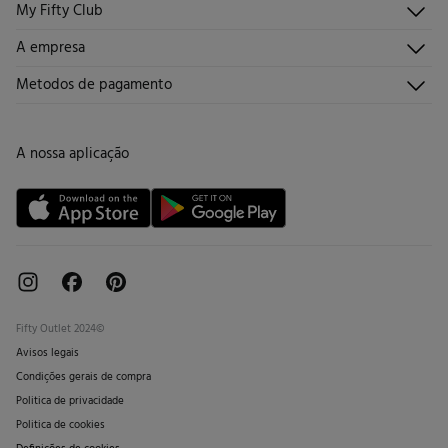
My Fifty Club
Direções de envio
Envie-nos um e-mail
Histórico de pedidos
Descúbrelo
A empresa
Perguntas frequentes
Torne-se sócio
Junta-te
Envios
Quem somos?
Metodos de pagamento
Promoções vigentes
Trabalha connosco
Trocas, devoluções e desistências
Lojas
Cartão de Devolução
A nossa aplicação
Cartão Presente online
Livro de Reclamações online
Fifty Outlet 2024©
Avisos legais
Condições gerais de compra
Politica de privacidade
Politica de cookies