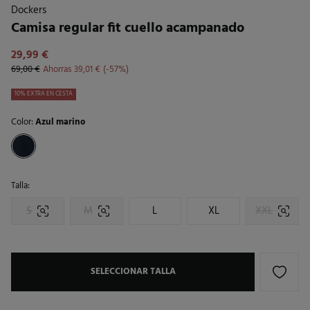
Dockers
Camisa regular fit cuello acampanado
29,99 €
69,00 €
Ahorras
39,01 €
57
10% EXTRA EN CESTA
Color:
Azul marino
Talla:
S
M
L
XL
XXL
SELECCIONAR TALLA