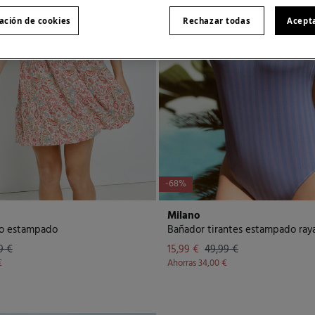
ación de cookies
Rechazar todas
Acept
-68%
Milano
to estampado
Bañador tirantes estampado ray
9 €
15,99 €
49,99 €
€
Ahorras
34,00 €