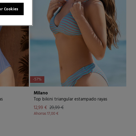
ar Cookies
-57%
Milano
as
Top bikini triangular estampado rayas
12,99 €
29,99 €
Ahorras
17,00 €