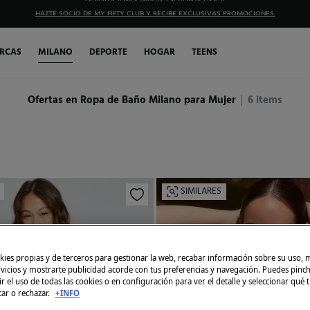
HAZTE SOCIO DE MY FIFTY CLUB Y RECIBE EXCLUSIVAS PROMOCIONES.
RCAS
MILANO
DEPORTE
HOGAR
TEENS
Ofertas en Ropa de Baño Milano para Mujer
6
items
SIMILARES
ies propias y de terceros para gestionar la web, recabar información sobre su uso, 
rvicios y mostrarte publicidad acorde con tus preferencias y navegación. Puedes pin
r el uso de todas las cookies o en configuración para ver el detalle y seleccionar qué 
tar o rechazar.
+INFO