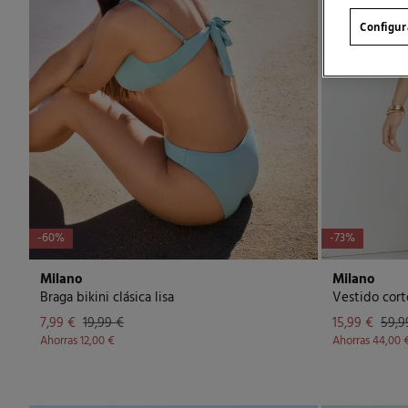
Configur
-60%
-73%
Milano
Milano
Braga bikini clásica lisa
Vestido cor
7,99 €
19,99 €
15,99 €
59,9
Ahorras
12,00 €
Ahorras
44,00 