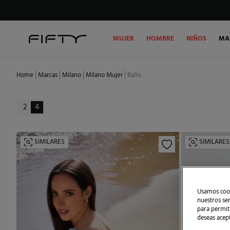
MUJER
HOMBRE
NIÑOS
MA
Home
Marcas
Milano
Milano Mujer
Baño
2
4
SIMILARES
SIMILARES
Usamos cook
nuestros se
para permiti
deseas acep