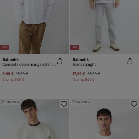
-38%
-31%
Balmohk
Balmohk
Camiseta doble manga estampado pizza
Jeans straight
9,99 €
15,99 €
17,99 €
25,99 €
Ahorras
6,00 €
Ahorras
8,00 €
SIMILARES
SIMILARES