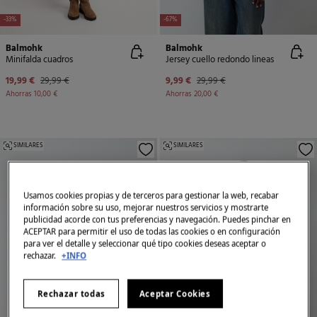
-33%
-67%
Balmohk
Balmohk
Minifalda cuadros
Jersey cuello redondo lineas
19,99 €
29,99 €
9,99 €
29,99 €
Ahorras
10,00 €
Ahorras
20,00 €
SIMILARES
SIMILARES
Usamos cookies propias y de terceros para gestionar la web, recabar
información sobre su uso, mejorar nuestros servicios y mostrarte
publicidad acorde con tus preferencias y navegación. Puedes pinchar en
ACEPTAR para permitir el uso de todas las cookies o en configuración
para ver el detalle y seleccionar qué tipo cookies deseas aceptar o
rechazar.
+INFO
Rechazar todas
Aceptar Cookies