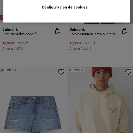
Configuración de cookies
-19%
-54%
Balmohk
Balmohk
Camisa básica popelín
Camisa manga larga oversize bolsillo
12,99 €
15,99 €
12,99 €
27,99 €
Ahorras
3,00 €
Ahorras
15,00 €
SIMILARES
SIMILARES