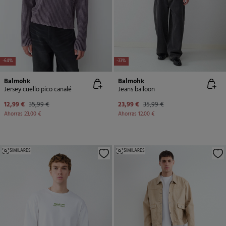
-64%
-33%
Balmohk
Balmohk
Jersey cuello pico canalé
Jeans balloon
12,99 €
35,99 €
23,99 €
35,99 €
Ahorras
23,00 €
Ahorras
12,00 €
SIMILARES
SIMILARES