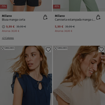
-75%
-85%
Milano
Milano
Blusa manga corta
Camiseta estampada manga corta
9,99 €
39,99 €
5,99 €
39,99 €
Ahorras
30,00 €
Ahorras
34,00 €
+2 Colores
SIMILARES
SIMILARES