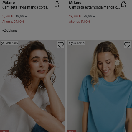
Milano
Milano
Camiseta rayas manga corta.
Camiseta estampada manga corta
5,99 €
39,99 €
12,99 €
29,99 €
Ahorras
34,00 €
Ahorras
17,00 €
+2 Colores
SIMILARES
SIMILARES