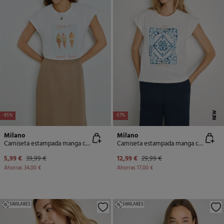
NEW
-85%
-57%
Milano
Milano
Camiseta estampada manga corta
Camiseta estampada manga corta
5,99 €
39,99 €
12,99 €
29,99 €
Ahorras
34,00 €
Ahorras
17,00 €
SIMILARES
SIMILARES