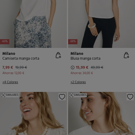
-60%
-68%
Milano
Milano
Camiseta manga corta
Blusa manga corta
7,99 €
19,99 €
15,99 €
49,99 €
Ahorras
12,00 €
Ahorras
34,00 €
+4 Colores
+2 Colores
SIMILARES
SIMILARES