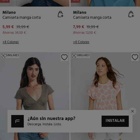
-85%
-60%
Milano
Milano
Camiseta manga corta
Camiseta manga corta
5,99 €
39,99 €
7,99 €
19,99 €
Ahorras
34,00 €
Ahorras
12,00 €
+4 Colores
+4 Colores
SIMILARES
SIMILARES
¿aún sin nuestra app?
INSTALAR
Descarga. Instala. Listo.