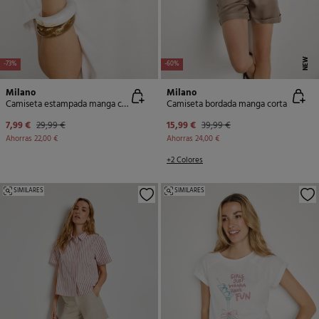
NEW
-73%
-60%
Milano
Milano
Camiseta estampada manga corta
Camiseta bordada manga corta
7,99 €
29,99 €
15,99 €
39,99 €
Ahorras
22,00 €
Ahorras
24,00 €
+2 Colores
SIMILARES
SIMILARES