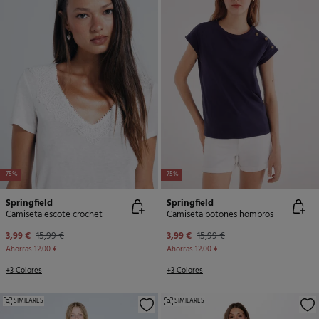
-75%
-75%
Springfield
Springfield
Camiseta escote crochet
Camiseta botones hombros
3,99 €
15,99 €
3,99 €
15,99 €
Ahorras
12,00 €
Ahorras
12,00 €
+3 Colores
+3 Colores
SIMILARES
SIMILARES