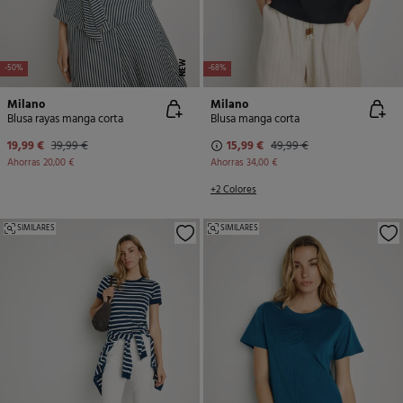
NEW
-50%
-68%
Milano
Milano
Blusa rayas manga corta
Blusa manga corta
19,99 €
39,99 €
15,99 €
49,99 €
Ahorras
20,00 €
Ahorras
34,00 €
+2 Colores
SIMILARES
SIMILARES