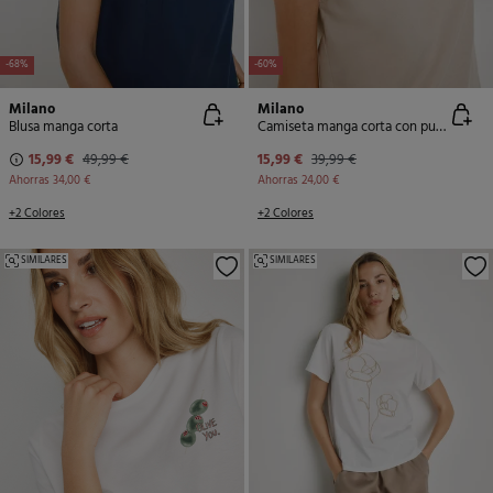
-68%
-60%
Milano
Milano
Blusa manga corta
Camiseta manga corta con puntilla
15,99 €
49,99 €
15,99 €
39,99 €
Ahorras
34,00 €
Ahorras
24,00 €
+2 Colores
+2 Colores
SIMILARES
SIMILARES