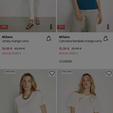
NEW
NEW
-60%
-60%
Milano
Milano
Jersey manga corta
Camiseta bordada manga corta
19,99 €
49,99 €
15,99 €
39,99 €
Ahorras
30,00 €
Ahorras
24,00 €
+2 Colores
SIMILARES
SIMILARES