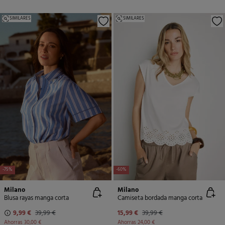
SIMILARES
SIMILARES
-75%
-60%
Milano
Milano
Blusa rayas manga corta
Camiseta bordada manga corta
9,99 €
39,99 €
15,99 €
39,99 €
Ahorras
30,00 €
Ahorras
24,00 €