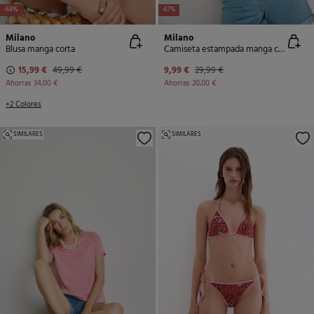
-68%
-67%
Milano
Milano
Blusa manga corta
Camiseta estampada manga corta
15,99 €
49,99 €
9,99 €
29,99 €
Ahorras
34,00 €
Ahorras
20,00 €
+2 Colores
SIMILARES
SIMILARES