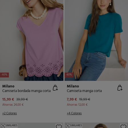
-60%
-60%
Milano
Milano
Camiseta bordada manga corta
Camiseta manga corta
15,99 €
39,99 €
7,99 €
19,99 €
Ahorras
24,00 €
Ahorras
12,00 €
+2 Colores
+4 Colores
SIMILARES
SIMILARES