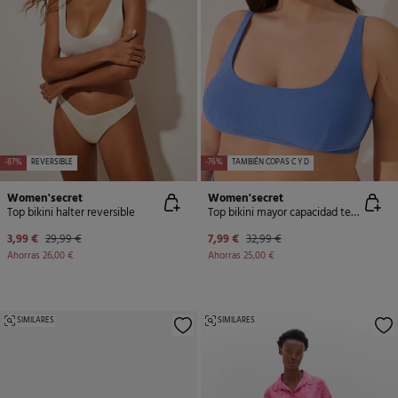
-87%
REVERSIBLE
-76%
TAMBIÉN COPAS C Y D
Women'secret
Women'secret
Top bikini halter reversible
Top bikini mayor capacidad textura azul
3,99 €
29,99 €
7,99 €
32,99 €
Ahorras
26,00 €
Ahorras
25,00 €
SIMILARES
SIMILARES