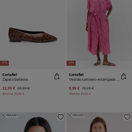
-67%
-88%
Cortefiel
Cortefiel
Zapato bailarina
Vestido camisero estampado flor
22,99 €
69,99 €
9,99 €
79,99 €
Ahorras
47,00 €
Ahorras
70,00 €
SIMILARES
SIMILARES