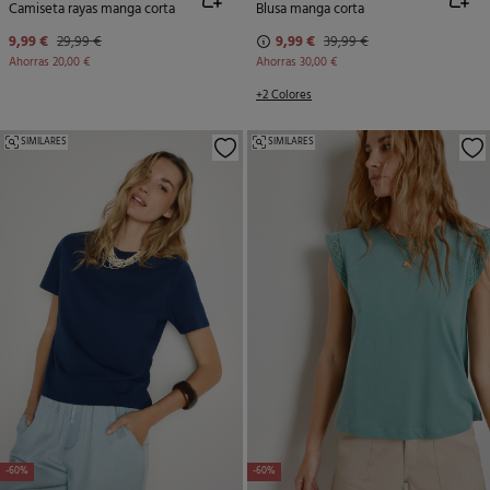
Camiseta rayas manga corta
Blusa manga corta
9,99 €
29,99 €
9,99 €
39,99 €
Ahorras
20,00 €
Ahorras
30,00 €
+2 Colores
SIMILARES
SIMILARES
-60%
-60%