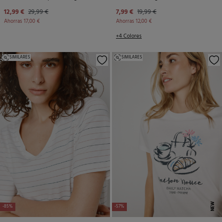
12,99 €
29,99 €
7,99 €
19,99 €
Ahorras
17,00 €
Ahorras
12,00 €
+4 Colores
SIMILARES
SIMILARES
NEW
-85%
-57%