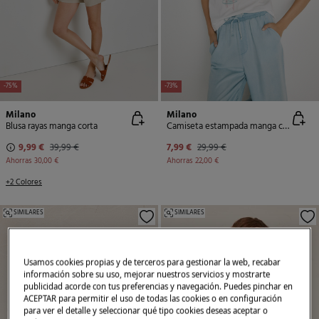
-75%
-73%
Milano
Milano
Blusa rayas manga corta
Camiseta estampada manga corta
9,99 €
39,99 €
7,99 €
29,99 €
Ahorras
30,00 €
Ahorras
22,00 €
+2 Colores
SIMILARES
SIMILARES
Usamos cookies propias y de terceros para gestionar la web, recabar
información sobre su uso, mejorar nuestros servicios y mostrarte
publicidad acorde con tus preferencias y navegación. Puedes pinchar en
ACEPTAR para permitir el uso de todas las cookies o en configuración
para ver el detalle y seleccionar qué tipo cookies deseas aceptar o