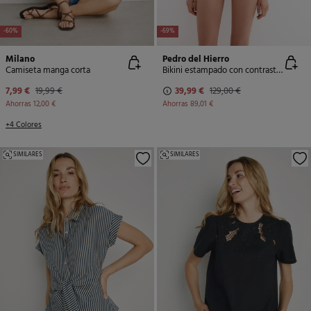
-60%
-69%
Milano
Pedro del Hierro
Camiseta manga corta
Bikini estampado con contrastes
7,99 €
19,99 €
39,99 €
129,00 €
Ahorras
12,00 €
Ahorras
89,01 €
+4 Colores
SIMILARES
SIMILARES