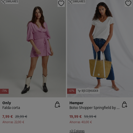
SIMILARES
SIMILARES
-67%
R[ECO]NSIDER
-73%
Only
Hemper
Falda corta
Bolso Shopper Springfield by Hemper
7,99 €
29,99 €
19,99 €
59,99 €
Ahorras
22,00 €
Ahorras
40,00 €
+3 Colores