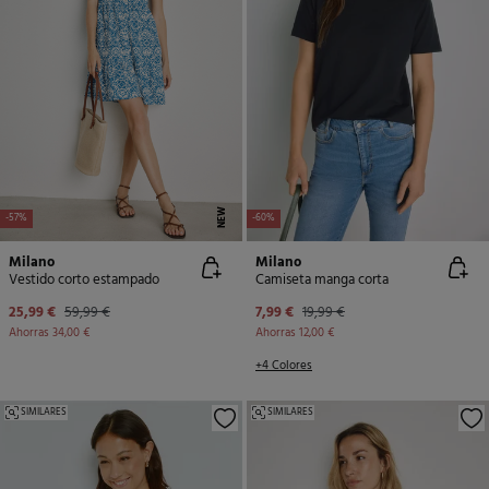
NEW
-57%
-60%
Milano
Milano
Vestido corto estampado
Camiseta manga corta
25,99 €
59,99 €
7,99 €
19,99 €
Ahorras
34,00 €
Ahorras
12,00 €
+4 Colores
SIMILARES
SIMILARES