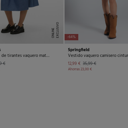
E
X
C
L
U
I
V
O
O
N
L
I
N
S
E
-64%
s
Springfield
Vestido midi de tirantes vaquero maternity
Vestido vaquero camisero cintu
9 €
12,99 €
35,99 €
€
Ahorras
23,00 €