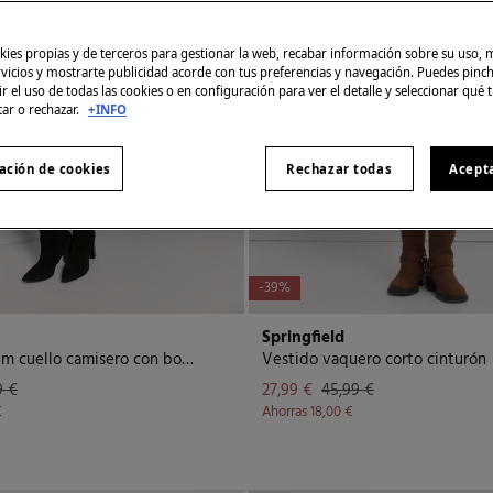
ies propias y de terceros para gestionar la web, recabar información sobre su uso, 
rvicios y mostrarte publicidad acorde con tus preferencias y navegación. Puedes pin
r el uso de todas las cookies o en configuración para ver el detalle y seleccionar qué 
tar o rechazar.
+INFO
ación de cookies
Rechazar todas
Acept
-39%
Springfield
Vestido denim cuello camisero con botones
Vestido vaquero corto cinturón
9 €
27,99 €
45,99 €
€
Ahorras
18,00 €