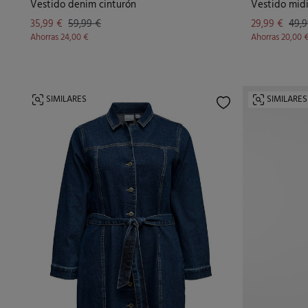
Vestido denim cinturón
Vestido mid
35,99 €
59,99 €
29,99 €
49,9
Ahorras
24,00 €
Ahorras
20,00 
SIMILARES
SIMILARES