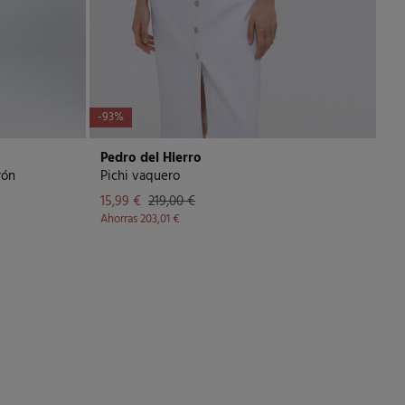
-93%
Pedro del Hierro
rón
Pichi vaquero
15,99 €
219,00 €
Ahorras
203,01 €