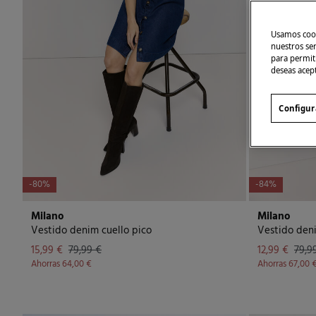
Usamos cook
nuestros se
para permiti
deseas acep
Configur
-80%
-84%
Milano
Milano
Vestido denim cuello pico
15,99 €
79,99 €
12,99 €
79,9
Ahorras
64,00 €
Ahorras
67,00 