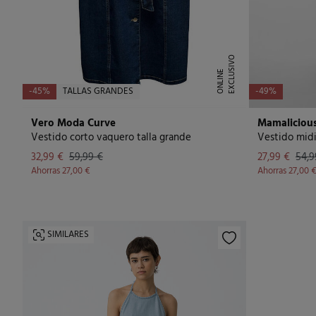
E
X
C
L
U
I
V
O
O
N
L
I
N
S
E
-45%
TALLAS GRANDES
-49%
Vero Moda Curve
Mamaliciou
Vestido corto vaquero talla grande
32,99 €
59,99 €
27,99 €
54,9
Ahorras
27,00 €
Ahorras
27,00 
SIMILARES