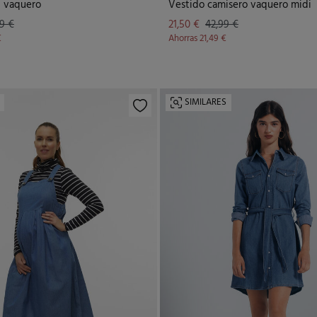
i vaquero
Vestido camisero vaquero midi
9 €
21,50 €
42,99 €
€
Ahorras
21,49 €
SIMILARES