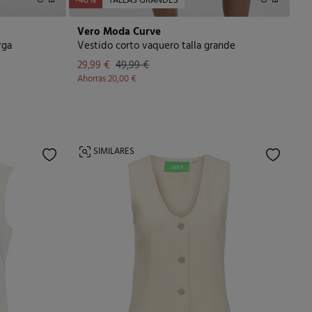
-40%
TALLAS GRANDES
Vero Moda Curve
rga
Vestido corto vaquero talla grande
29,99 €
49,99 €
Ahorras
20,00 €
SIMILARES