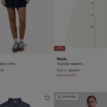
-75%
Pieces
uero corto
Vestido vaquero
9 €
9,99 €
39,99 €
€
Ahorras
30,00 €
SIMILARES