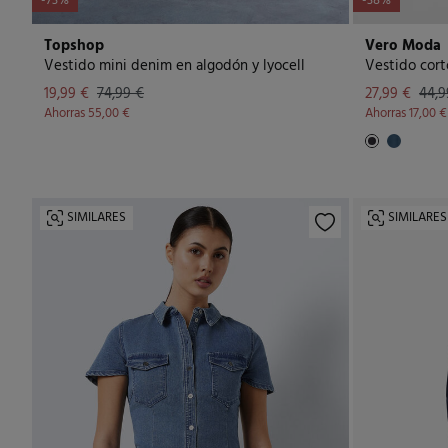
-73%
-38%
Topshop
Vero Moda
Vestido mini denim en algodón y lyocell
Vestido cort
19,99 €
74,99 €
27,99 €
44,9
Ahorras
55,00 €
Ahorras
17,00 €
SIMILARES
SIMILARES