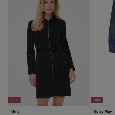
-40%
-40%
Only
Noisy May