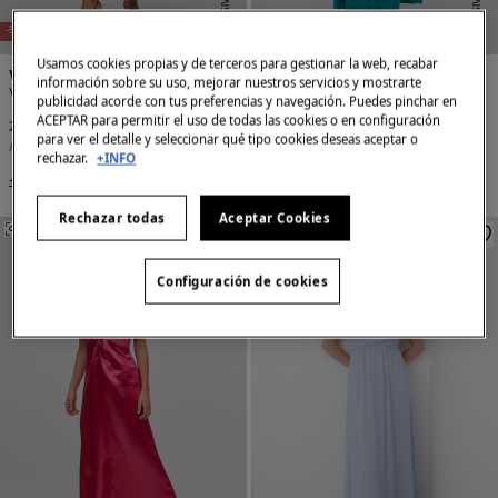
E
X
C
L
U
SI
V
O
O
N
LI
N
E
X
C
L
U
SI
V
O
O
N
LI
N
E
E
-58%
-58%
Usamos cookies propias y de terceros para gestionar la web, recabar
Vila
Vila
información sobre su uso, mejorar nuestros servicios y mostrarte
Vestido satinado de manga corta
Vestido satinado de manga corta
publicidad acorde con tus preferencias y navegación. Puedes pinchar en
ACEPTAR para permitir el uso de todas las cookies o en configuración
24,99 €
59,99 €
24,99 €
59,99 €
para ver el detalle y seleccionar qué tipo cookies deseas aceptar o
Ahorras
35,00 €
Ahorras
35,00 €
rechazar.
+INFO
+3 Colores
+3 Colores
Rechazar todas
Aceptar Cookies
SIMILARES
SIMILARES
Configuración de cookies