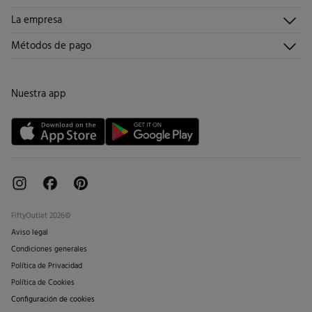
Envíanos un email
Historial de pedidos
Descúbrelo
La empresa
Preguntas frecuentes
Hazte socio
¡Únete!
Envíos
¿Quiénes somos?
Métodos de pago
Promociones vigentes
Trabaja con nosotros
Cambios, devoluciones y desistimiento
Tiendas
Condiciones tarjeta abono
Nuestra app
Tarjeta regalo online
FiftyOutlet 2026©
Aviso legal
Condiciones generales
Política de Privacidad
Política de Cookies
Configuración de cookies