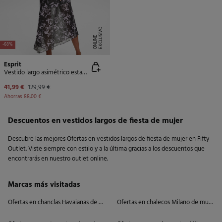
E
X
C
L
U
SI
V
O
O
N
LI
N
E
-68%
Esprit
Vestido largo asimétrico estampado floral
41,99 €
129,99 €
Ahorras
88,00 €
Descuentos en vestidos largos de fiesta de mujer
Descubre las mejores Ofertas en vestidos largos de fiesta de mujer en Fifty
Outlet. Viste siempre con estilo y a la última gracias a los descuentos que
encontrarás en nuestro outlet online.
Marcas más visitadas
Ofertas en chanclas Havaianas de mujer
Ofertas en chalecos Milano de mujer