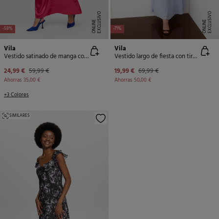
E
X
C
L
U
SI
V
O
O
N
LI
N
E
X
C
L
U
SI
V
O
O
N
LI
N
E
E
-58%
-71%
Vila
Vila
Vestido satinado de manga corta
Vestido largo de fiesta con tirantes
24,99 €
59,99 €
19,99 €
69,99 €
Ahorras
35,00 €
Ahorras
50,00 €
+3 Colores
SIMILARES