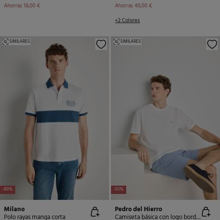
Ahorras
18,00 €
Ahorras
40,00 €
+2 Colores
SIMILARES
SIMILARES
-80%
-50%
Milano
Pedro del Hierro
Polo rayas manga corta
Camiseta básica con logo bordado