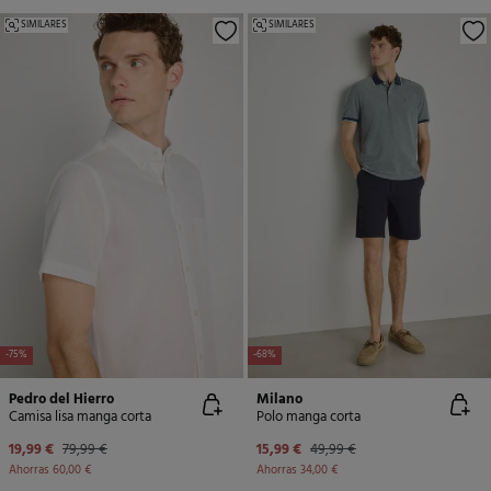
SIMILARES
SIMILARES
-75%
-68%
Pedro del Hierro
Milano
Camisa lisa manga corta
Polo manga corta
19,99 €
79,99 €
15,99 €
49,99 €
Ahorras
60,00 €
Ahorras
34,00 €