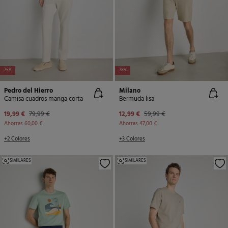
-75%
-78%
Pedro del Hierro
Milano
Camisa cuadros manga corta
Bermuda lisa
19,99 €
79,99 €
12,99 €
59,99 €
Ahorras
60,00 €
Ahorras
47,00 €
+2 Colores
+3 Colores
SIMILARES
SIMILARES