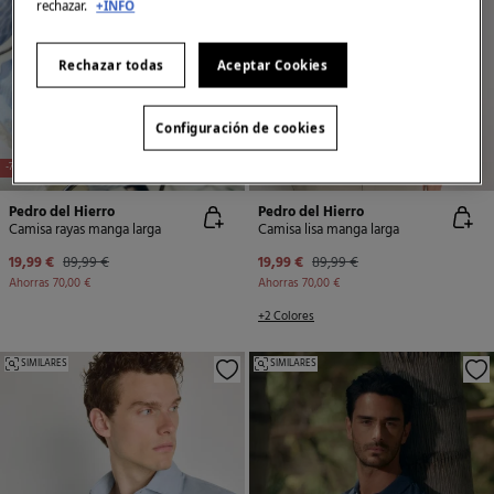
rechazar.
+INFO
Rechazar todas
Aceptar Cookies
Configuración de cookies
-78%
-78%
Pedro del Hierro
Pedro del Hierro
Camisa rayas manga larga
Camisa lisa manga larga
19,99 €
89,99 €
19,99 €
89,99 €
Ahorras
70,00 €
Ahorras
70,00 €
+2 Colores
SIMILARES
SIMILARES