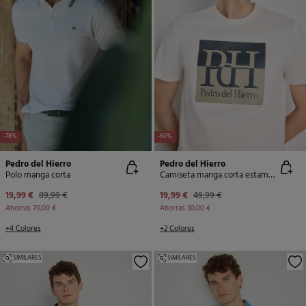
-78%
-60%
Pedro del Hierro
Pedro del Hierro
Polo manga corta
Camiseta manga corta estampada
19,99 €
89,99 €
19,99 €
49,99 €
Ahorras
70,00 €
Ahorras
30,00 €
+4 Colores
+2 Colores
SIMILARES
SIMILARES