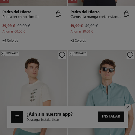
-60%
-60%
Pedro del Hierro
Pedro del Hierro
Pantalón chino slim fit
Camiseta manga corta estampada
39,99 €
99,99 €
19,99 €
49,99 €
Ahorras
60,00 €
Ahorras
30,00 €
+4 Colores
+2 Colores
SIMILARES
SIMILARES
¿aún sin nuestra app?
INSTALAR
Descarga. Instala. Listo.