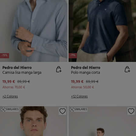
-78%
-71%
Pedro del Hierro
Pedro del Hierro
Camisa lisa manga larga
Polo manga corta
19,99 €
89,99 €
19,99 €
69,99 €
Ahorras
70,00 €
Ahorras
50,00 €
+2 Colores
+12 Colores
SIMILARES
SIMILARES