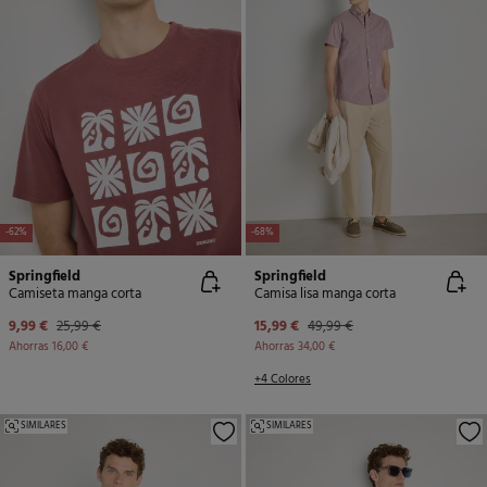
-62%
-68%
Springfield
Springfield
Camiseta manga corta
Camisa lisa manga corta
9,99 €
25,99 €
15,99 €
49,99 €
Ahorras
16,00 €
Ahorras
34,00 €
+4 Colores
SIMILARES
SIMILARES