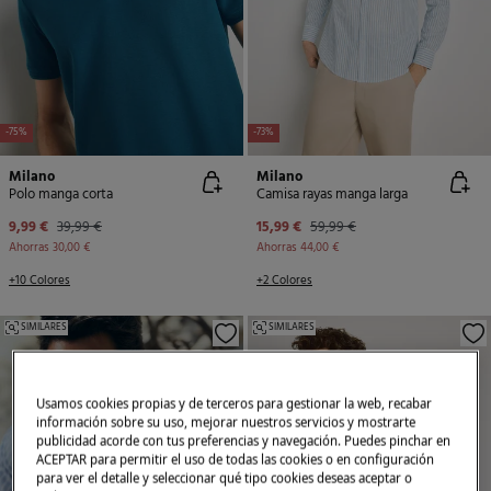
-75%
-73%
Milano
Milano
Polo manga corta
Camisa rayas manga larga
9,99 €
39,99 €
15,99 €
59,99 €
Ahorras
30,00 €
Ahorras
44,00 €
+10 Colores
+2 Colores
SIMILARES
SIMILARES
Usamos cookies propias y de terceros para gestionar la web, recabar
información sobre su uso, mejorar nuestros servicios y mostrarte
publicidad acorde con tus preferencias y navegación. Puedes pinchar en
ACEPTAR para permitir el uso de todas las cookies o en configuración
para ver el detalle y seleccionar qué tipo cookies deseas aceptar o