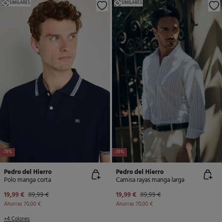
SIMILARES
SIMILARES
-78%
-78%
Pedro del Hierro
Pedro del Hierro
Polo manga corta
Camisa rayas manga larga
19,99 €
89,99 €
19,99 €
89,99 €
Ahorras
70,00 €
Ahorras
70,00 €
+4 Colores