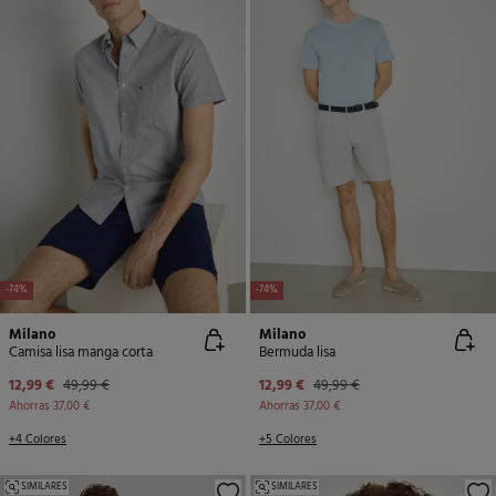
-74%
-74%
Milano
Milano
Camisa lisa manga corta
Bermuda lisa
12,99 €
49,99 €
12,99 €
49,99 €
Ahorras
37,00 €
Ahorras
37,00 €
+4 Colores
+5 Colores
SIMILARES
SIMILARES