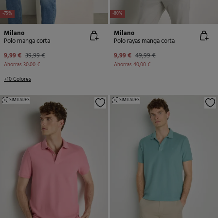
-75%
-80%
Milano
Milano
Polo manga corta
Polo rayas manga corta
9,99 €
39,99 €
9,99 €
49,99 €
Ahorras
30,00 €
Ahorras
40,00 €
+10 Colores
SIMILARES
SIMILARES