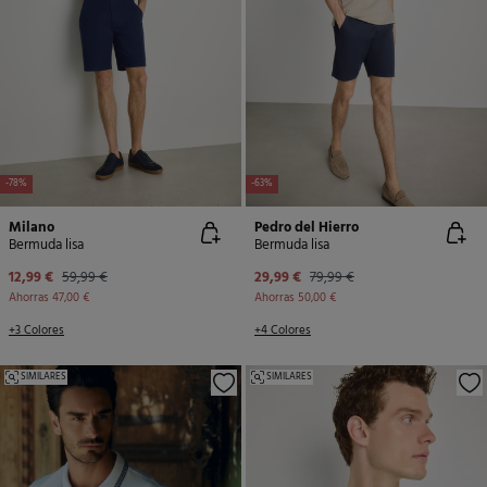
-78%
-63%
Milano
Pedro del Hierro
Bermuda lisa
Bermuda lisa
12,99 €
59,99 €
29,99 €
79,99 €
Ahorras
47,00 €
Ahorras
50,00 €
+3 Colores
+4 Colores
SIMILARES
SIMILARES