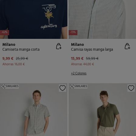
-62%
-73%
Milano
Milano
Camiseta manga corta
Camisa rayas manga larga
9,99 €
25,99 €
15,99 €
59,99 €
Ahorras
16,00 €
Ahorras
44,00 €
+2 Colores
SIMILARES
SIMILARES