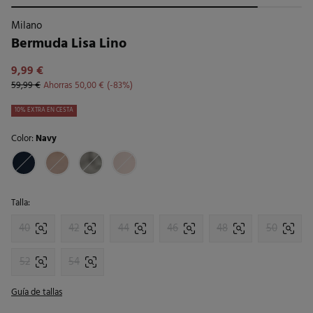
Milano
Bermuda Lisa Lino
9,99 €
59,99 €
Ahorras
50,00 €
83
10% EXTRA EN CESTA
Color:
Navy
Talla:
40
42
44
46
48
50
52
54
Guía de tallas