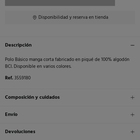
Disponibilidad y reserva en tienda
Descripción
Polo Básico manga corta fabricado en piqué de 100% algodón
BCI. Disponible en varios colores.
Ref.
3559180
Composición y cuidados
Composición
Envío
100%
algodón
1,95€
Envío a tienda
Devoluciones
Cuidados
3 - 5 días.