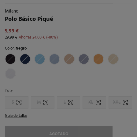
Milano
Polo Básico Piqué
5,99 €
29,99 €
Ahorras
24,00 €
80
Color:
Negro
Talla:
S
M
L
XL
XXL
Guía de tallas
AGOTADO