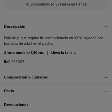
Disponibilidad y reserva en tienda
Descripción
Polo de piqué regular fit confeccionado en 100% algodón con
bordado de árbol en el pecho.
Altura modelo: 1,90 cm. |
Lleva la talla L.
Ref.
8551077
Composición y cuidados
Composición
Envío
100%
algodón
1,95€
Envío a tienda
Devoluciones
Cuidados
3 - 5 días.