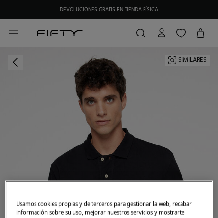
DEVOLUCIONES GRATIS EN TIENDA FÍSICA
HAZTE SOCIO DE MY FIFTY CLUB Y RECIBE EXCLUSIVAS PROMOCIONES.
SIMILARES
Usamos cookies propias y de terceros para gestionar la web, recabar
información sobre su uso, mejorar nuestros servicios y mostrarte