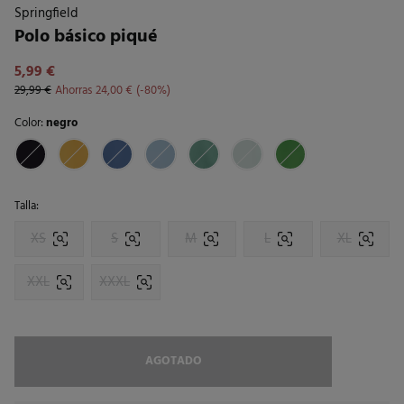
Springfield
Polo básico piqué
5,99 €
29,99 €
Ahorras
24,00 €
80
Color:
negro
Talla:
XS
S
M
L
XL
XXL
XXXL
AGOTADO