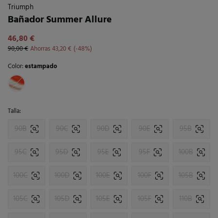
Triumph
Bañador Summer Allure
46,80 €
90,00 €
Ahorras
43,20 €
48
Color:
estampado
Talla:
90B
90C
90D
90E
95B
95C
95D
95E
95F
100B
100C
100D
100E
100F
105B
105C
105D
105E
105F
110B