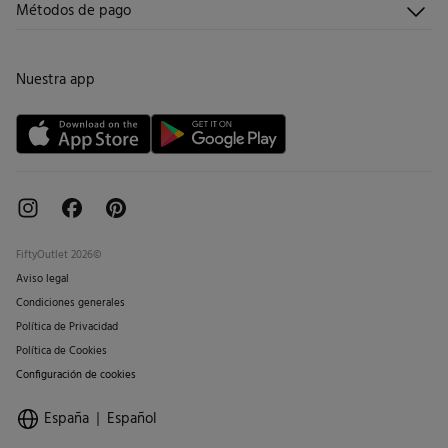
Métodos de pago
Promociones vigentes
Trabaja con nosotros
Cambios, devoluciones y desistimiento
Tiendas
Condiciones tarjeta abono
Nuestra app
Tarjeta regalo online
FiftyOutlet 2026©
Aviso legal
Condiciones generales
Política de Privacidad
Política de Cookies
Configuración de cookies
España
Español