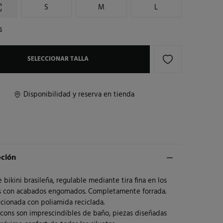
S
M
L
s
SELECCIONAR TALLA
Disponibilidad y reserva en tienda
pción
 bikini brasileña, regulable mediante tira fina en los
es con acabados engomados. Completamente forrada.
cionada con poliamida reciclada.
Icons son imprescindibles de baño, piezas diseñadas