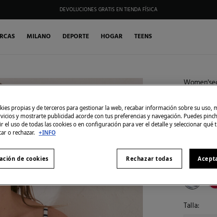
HAZTE SOCIO DE MY FIFTY CLUB Y RECIBE EXCLUSIVAS PROMOCIONES.
RCAS
MILANO
DEPORTE
HOGAR
TEENS
Women'sec
SIMILARES
Braga b
ies propias y de terceros para gestionar la web, recabar información sobre su uso, 
5,99 €
rvicios y mostrarte publicidad acorde con tus preferencias y navegación. Puedes pin
19,99 €
Ahor
r el uso de todas las cookies o en configuración para ver el detalle y seleccionar qué 
tar o rechazar.
+INFO
30% EXTR
ación de cookies
Rechazar todas
Acept
Color:
est
Talla: