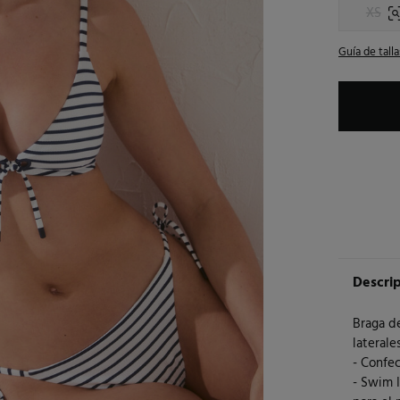
XS
Guía de talla
Descri
Braga de
lateral
- Confec
- Swim 