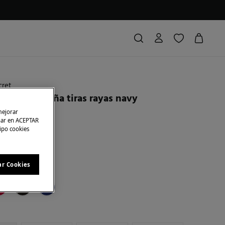
ret
ikini brasileña tiras rayas navy
mejorar
char en ACEPTAR
ras
14,00 €
70
tipo cookies
A EN CESTA
ar Cookies
ampado