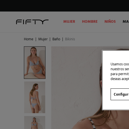
MUJER
HOMBRE
NIÑOS
MA
Home
|
Mujer
|
Baño
|
Bikinis
Usamos cook
nuestros se
para permiti
deseas acep
Configur