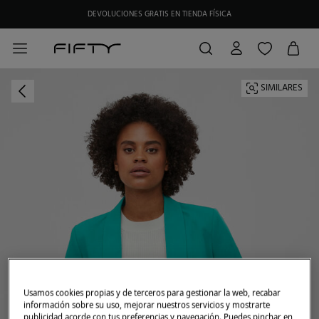
DEVOLUCIONES GRATIS EN TIENDA FÍSICA
HAZTE SOCIO DE MY FIFTY CLUB Y RECIBE EXCLUSIVAS PROMOCIONES.
SIMILARES
Usamos cookies propias y de terceros para gestionar la web, recabar
información sobre su uso, mejorar nuestros servicios y mostrarte
publicidad acorde con tus preferencias y navegación. Puedes pinchar en