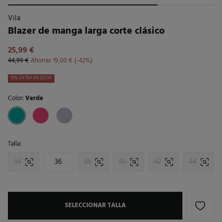
Vila
Blazer de manga larga corte clásico
25,99 €
44,99 €
Ahorras
19,00 €
42
10% EXTRA EN CESTA
Color:
Verde
Talla:
34
36
38
40
42
44
SELECCIONAR TALLA