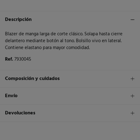
Descripción
Blazer de manga larga de corte clásico. Solapa hasta cierre
delantero mediante botón al tono. Bolsillo vivo en lateral.
Contiene elastano para mayor comodidad.
Ref.
7930045
Composición y cuidados
Composición
Envío
95%
poliéster
,
5%
elastano
1,95€
Envío a tienda
Devoluciones
Cuidados
3 - 5 días.
Temperatura máxima de lavado 30C. Centrifugado corto
* Islas Canarias, Ceuta y Melilla excluídas.
Dispones de
un mes
para realizar tu devolución a través de
cualquiera de los siguientes métodos:
No secar en secadora
Standard