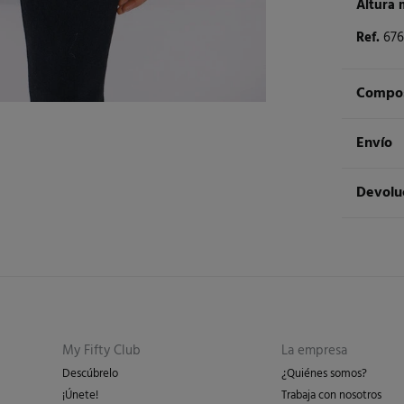
Altura 
Ref.
67
Compos
Compos
Envío
96%
pol
Env
Devolu
Cuidad
3 - 
Te
* Is
Dispon
cualquie
No 
St
3 - 
Dev
Pl
Esp
No 
Re
Isl
My Fifty Club
La empresa
en 
Descúbrelo
¿Quiénes somos?
en 
¡Únete!
Trabaja con nosotros