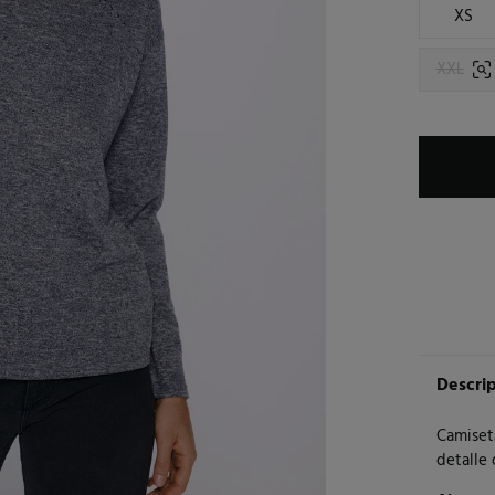
XS
XXL
Descri
Camiset
detalle 