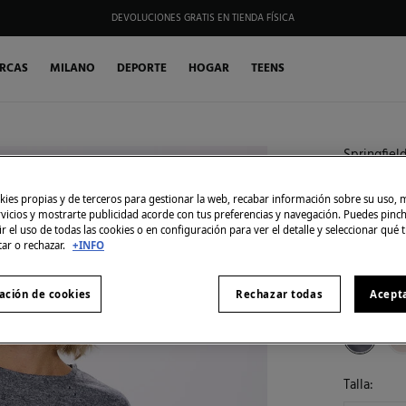
DEVOLUCIONES GRATIS EN TIENDA FÍSICA
RCAS
MILANO
DEPORTE
HOGAR
TEENS
Springfiel
SIMILARES
Camiset
ies propias y de terceros para gestionar la web, recabar información sobre su uso, 
5,99 €
rvicios y mostrarte publicidad acorde con tus preferencias y navegación. Puedes pin
r el uso de todas las cookies o en configuración para ver el detalle y seleccionar qué 
17,99 €
Ahor
tar o rechazar.
+INFO
10% EXTRA
ación de cookies
Rechazar todas
Acept
Color:
gris
Talla: