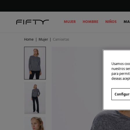
MUJER
HOMBRE
NIÑOS
MA
Home
|
Mujer
|
Camisetas
Usamos cook
nuestros se
para permiti
deseas acep
Configur