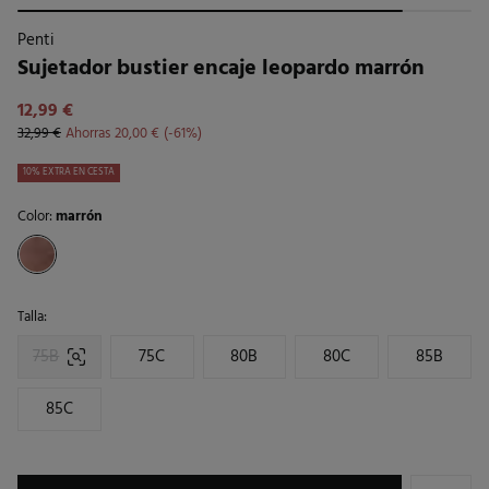
Penti
Sujetador bustier encaje leopardo marrón
12,99 €
32,99 €
Ahorras
20,00 €
61
10% EXTRA EN CESTA
Color:
marrón
Talla:
75B
75C
80B
80C
85B
85C