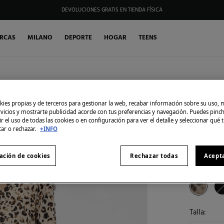
DEVOLUCIONES GRATIS EN TIENDA FÍSICA
HAZTE SOCIO DE MY FIFTY CLUB Y RECIBE EXCLUSIVAS PROMOCIONES.
RCAS
MILANO
DEPORTE
HOGAR
TEENS
Object
SIMILARES
Vestido
ies propias y de terceros para gestionar la web, recabar información sobre su uso, 
rvicios y mostrarte publicidad acorde con tus preferencias y navegación. Puedes pin
29,99 €
r el uso de todas las cookies o en configuración para ver el detalle y seleccionar qué 
49,99 €
Aho
tar o rechazar.
+INFO
10% EXTRA
ación de cookies
Rechazar todas
Acept
Color:
Bei
Talla: