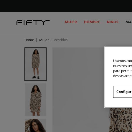
MUJER
HOMBRE
NIÑOS
MA
Home
|
Mujer
|
Vestidos
Usamos cook
nuestros se
para permiti
deseas acep
Configur