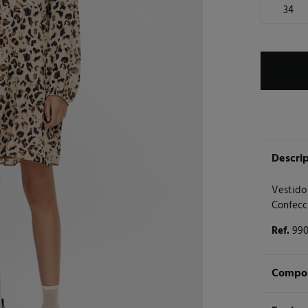
34
Descri
Vestido 
Confecci
Ref.
99
Compos
Compos