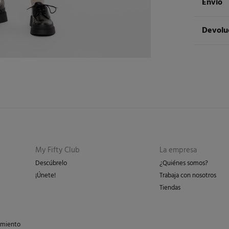
Envío
100%
po
Env
Devolu
Cuidad
3 - 
Tem
* Is
Dispon
cualquie
No 
St
3 - 
Dev
Pl
Esp
No 
Re
Isl
en 
en 
My Fifty Club
La empresa
Días labor
Descúbrelo
¿Quiénes somos?
los gasto
¡Únete!
Trabaja con nosotros
peso del 
Tiendas
imiento