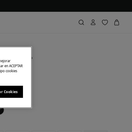
 corto fluido
mejorar
char en ACEPTAR
tipo cookies
rras
20,00 €
40
 EN CESTA
ar Cookies
ge