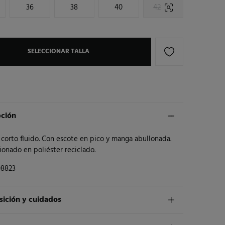
36
38
40
42
SELECCIONAR TALLA
pción
corto fluido. Con escote en pico y manga abullonada.
onado en poliéster reciclado.
08823
ición y cuidados
ición