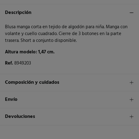
Descripción
Blusa manga corta en tejido de algodón para niña. Manga con
volante y cuello cuadrado. Cierre de 3 botones en la parte
trasera. Short a conjunto disponible.
Altura modelo: 1,47 cm.
Ref.
8949203
Composición y cuidados
Composición
Envío
100%
algodón
1,95€
Envío a tienda
Devoluciones
Cuidados
3 - 5 días.
Temperatura máxima de lavado 30C
* Islas Canarias, Ceuta y Melilla excluídas.
Dispones de
un mes
para realizar tu devolución a través de
cualquiera de los siguientes métodos: