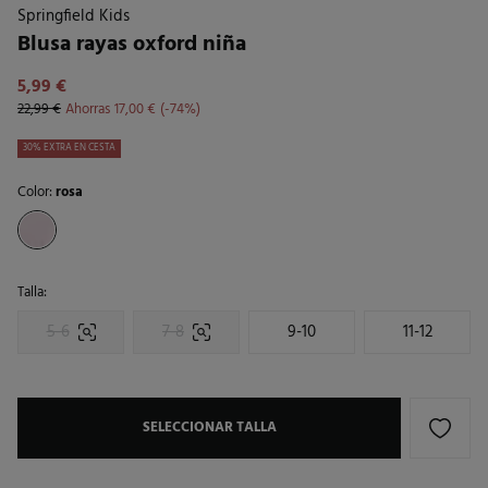
Springfield Kids
Blusa rayas oxford niña
5,99 €
22,99 €
Ahorras
17,00 €
74
30% EXTRA EN CESTA
Color:
rosa
Talla:
5-6
7-8
9-10
11-12
SELECCIONAR TALLA