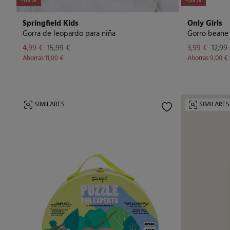
-69%
-69%
Springfield Kids
Only Girls
Gorra de leopardo para niña
Gorro beane
4,99 €
15,99 €
3,99 €
12,99
Ahorras
11,00 €
Ahorras
9,00 €
SIMILARES
SIMILARES