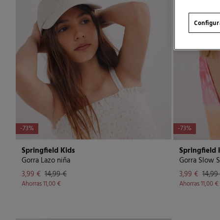
Configur
-73%
-73%
Springfield Kids
Springfield 
Gorra Lazo niña
Gorra Slow S
3,99 €
14,99 €
3,99 €
14,99
Ahorras
11,00 €
Ahorras
11,00 €