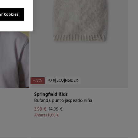
ar Cookies
-73%
R[ECO]NSIDER
Springfield Kids
Bufanda punto jaspeado niña
3,99 €
14,99 €
Ahorras
11,00 €