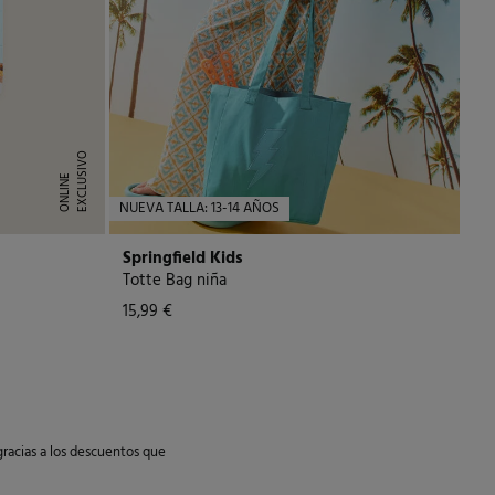
E
X
C
L
U
I
V
O
O
N
L
I
N
S
E
NUEVA TALLA: 13-14 AÑOS
Springfield Kids
Totte Bag niña
15,99 €
gracias a los descuentos que