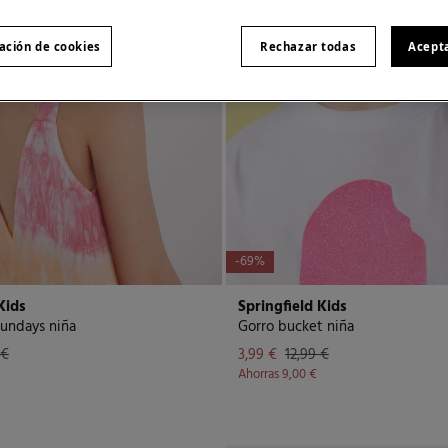
ación de cookies
Rechazar todas
Acept
-69%
Kids
Springfield Kids
undays niña
Gorro bucket niña
 €
3,99 €
12,99 €
Ahorras
9,00 €