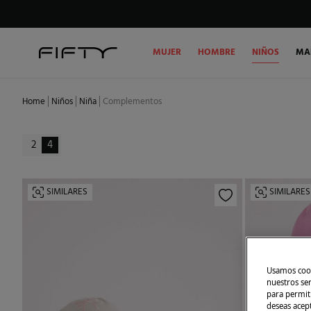
MUJER
HOMBRE
NIÑOS
MA
Home
Niños
Niña
Complementos
2
4
SIMILARES
SIMILARES
Usamos cook
nuestros se
para permiti
deseas acep