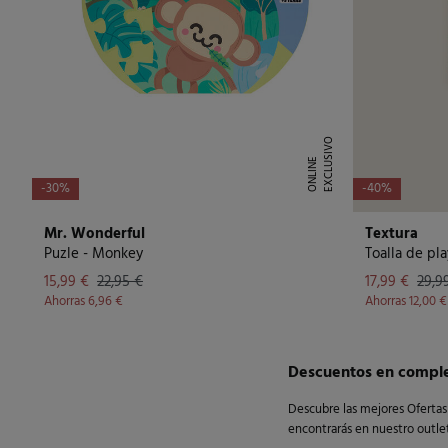
E
X
C
L
U
I
V
O
O
N
L
I
N
S
E
-30%
-40%
Mr. Wonderful
Textura
Puzle - Monkey
Toalla de pl
15,99 €
22,95 €
17,99 €
29,9
Ahorras
6,96 €
Ahorras
12,00 €
Descuentos en comple
Descubre las mejores Ofertas 
encontrarás en nuestro outlet