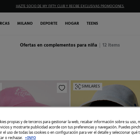
HAZTE SOCIO DE MY FIFTY CLUB Y RECIBE EXCLUSIVAS PROMOCIONES.
RCAS
MILANO
DEPORTE
HOGAR
TEENS
Ofertas en complementos para niña
12
items
SIMILARES
ies propias y de terceros para gestionar la web, recabar información sobre su uso, 
rvicios y mostrarte publicidad acorde con tus preferencias y navegación. Puedes pin
r el uso de todas las cookies o en configuración para ver el detalle y seleccionar qué 
tar o rechazar.
+INFO