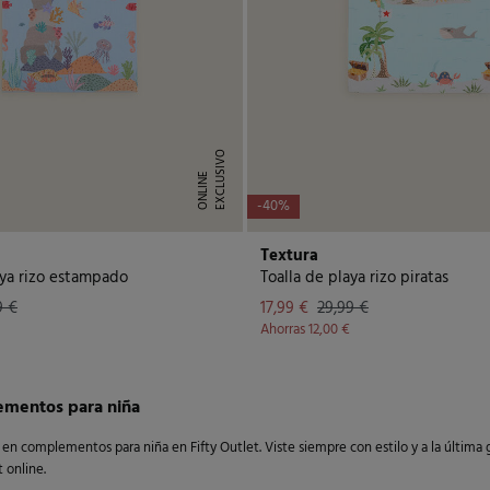
E
X
C
L
U
I
V
O
O
N
L
I
N
S
E
-40%
Textura
aya rizo estampado
Toalla de playa rizo piratas
9 €
17,99 €
29,99 €
Ahorras
12,00 €
mentos para niña
en complementos para niña en Fifty Outlet. Viste siempre con estilo y a la última 
 online.