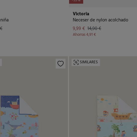
-33%
Victoria
 niña
Neceser de nylon acolchado
 €
9,99 €
14,90 €
Ahorras
4,91 €
SIMILARES