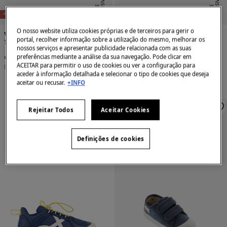
E
X
C
L
U
SI
V
E
O
N
LI
N
E
X
C
L
U
SI
V
E
O
N
LI
N
E
E
-60%
-34%
O nosso website utiliza cookies próprias e de terceiros para gerir o
Victoria
Victoria
portal, recolher informação sobre a utilização do mesmo, melhorar os
Tênis cano alto infantil
Tênis cano baixo infantil
nossos serviços e apresentar publicidade relacionada com as suas
preferências mediante a análise da sua navegação. Pode clicar em
€ 19,99
€ 49,90
€ 32,99
€ 49,90
ACEITAR para permitir o uso de cookies ou ver a configuração para
Desconto
€ 29,91
Desconto
€ 16,91
aceder à informação detalhada e selecionar o tipo de cookies que deseja
aceitar ou recusar.
+INFO
Rejeitar Todos
Aceitar Cookies
Definições de cookies