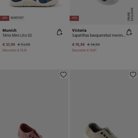
E
X
C
L
U
SI
V
E
O
N
LI
N
E
-28%
BAREFOOT
-43%
Munich
Victoria
Ténis Mini Lito 02
Sapatilhas basquetebol meninos
€ 37,99
€ 53,00
€ 19,99
€ 34,90
Desconto
€ 15,01
Desconto
€ 14,91