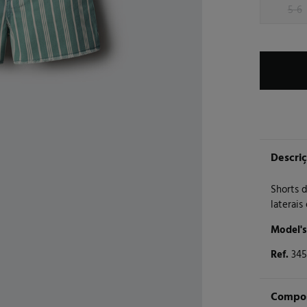
5-6
Descri
Shorts d
laterais
Model's
Ref.
345
Compos