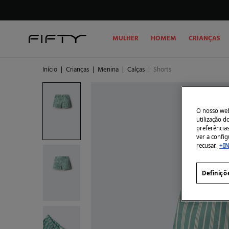
MULHER
HOMEM
CRIANÇAS
Início
|
Crianças
|
Menina
|
Calças
|
Shorts
O nosso webs
utilização 
preferência
ver a config
recusar.
+I
Definiçõ