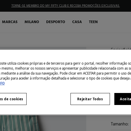
TORNE-SE MEMBRO DO MY FIFTY CLUB E RECEBA PROMOÇÕES EXCLUSIVAS.
MARCAS
MILANO
DESPORTO
CASA
TEEN
Springfiel
sarja d
ite utiliza cookies próprias e de terceiros para gerir o portal, recolher informação s
€ 5,99
do mesmo, melhorar os nossos serviços e apresentar publicidade relacionada com as s
s mediante a análise da sua navegação. Pode clicar em ACEITAR para permitir o uso d
€ 24,99
Des
uração para aceder à informação detalhada e selecionar o tipo de cookies que deseja 
NFO
10% EXTRA
Côr:
verde
es de cookies
Rejeitar Todos
Aceit
Tamanho: