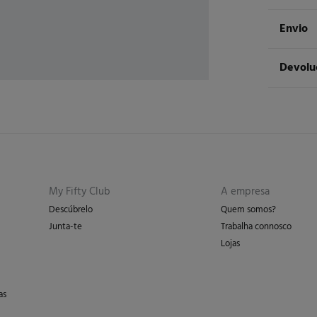
Compos
Envio
100%
al
ST
Devolu
Cuidad
Ent
Má
Tem
30 
dos seg
Sec
De
En
Lim
My Fifty Club
A empresa
Descúbrelo
Quem somos?
Junta-te
Trabalha connosco
Lojas
as