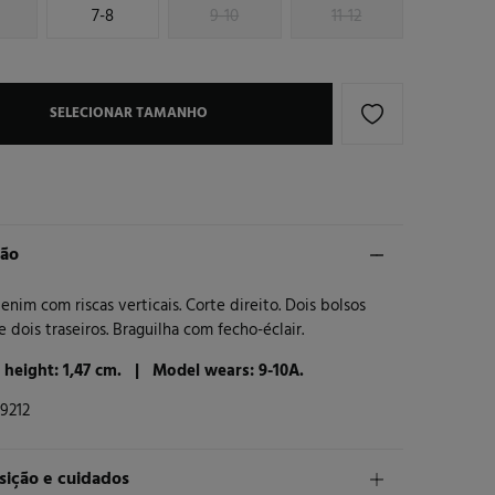
7-8
9-10
11-12
SELECIONAR TAMANHO
ção
enim com riscas verticais. Corte direito. Dois bolsos
 e dois traseiros. Braguilha com fecho-éclair.
 height: 1,47 cm. |
Model wears: 9-10A.
9212
ição e cuidados