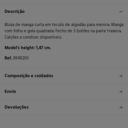
Descrição
Blusa de manga curta em tecido de algodão para menina. Manga
com folho e gola quadrada. Fecho de 3 botões na parte traseira.
Calções a condizer disponíveis.
Model's height: 1,47 cm.
Ref.
8949203
Composição e cuidados
Composição
Envio
100%
algodão
STANDARD
Devoluções
Cuidados
26 €
Entrega em Portugal Madeira
Máxima temperatura de lavagem 30C
Tem
30 dias
para fazer a sua devolução através de qualquer dos
seguintes métodos: