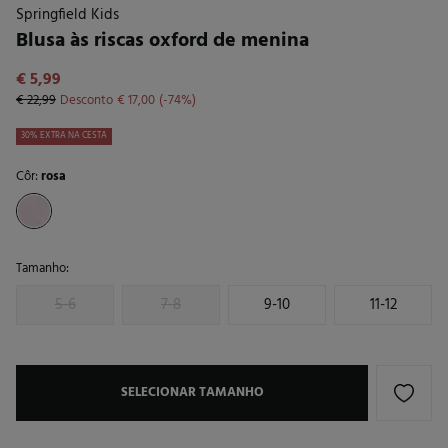
Springfield Kids
Blusa às riscas oxford de menina
€ 5,99
€ 22,99
Desconto
€ 17,00
74
30% EXTRA NA CESTA
Côr:
rosa
Tamanho:
5-6
7-8
9-10
11-12
SELECIONAR TAMANHO