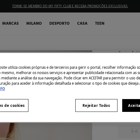
TORNE-SE MEMBRO DO MY FIFTY CLUB E RECEBA PROMOÇÕES EXCLUSIVAS.
MARCAS
MILANO
DESPORTO
CASA
TEEN
Springfiel
Top ris
ite utiliza cookies próprias e de terceiros para gerir o portal, recolher informação s
€ 5,99
do mesmo, melhorar os nossos serviços e apresentar publicidade relacionada com as s
s mediante a análise da sua navegação. Pode clicar em ACEITAR para permitir o uso d
€ 22,99
Des
uração para aceder à informação detalhada e selecionar o tipo de cookies que deseja 
NFO
Côr:
bege
es de cookies
Rejeitar Todos
Aceit
Tamanho:
5-6