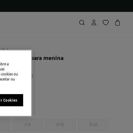
d Kids
cas de alças para menina
obre a
uas
e cookies ou
conto
€ 17,00
74
aceitar ou
ar Cookies
7-8
9-10
11-12