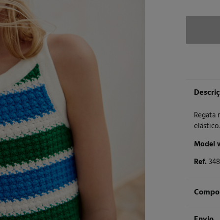
Descri
Regata m
elástico
Model w
Ref.
348
Compos
Compos
Envio