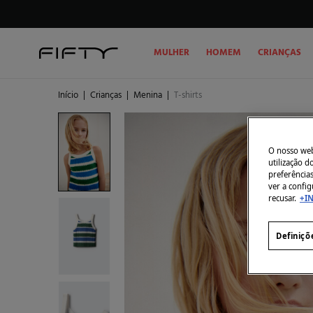
MULHER
HOMEM
CRIANÇAS
Início
|
Crianças
|
Menina
|
T-shirts
O nosso webs
utilização 
preferência
ver a config
recusar.
+I
Definiçõ