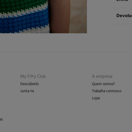
100%
al
ST
Devolu
Cuidad
Ent
Má
Tem
30 
dos seg
Não
De
En
Pro
My Fifty Club
A empresa
Descúbrelo
Quem somos?
Junta-te
Trabalha connosco
Lojas
as