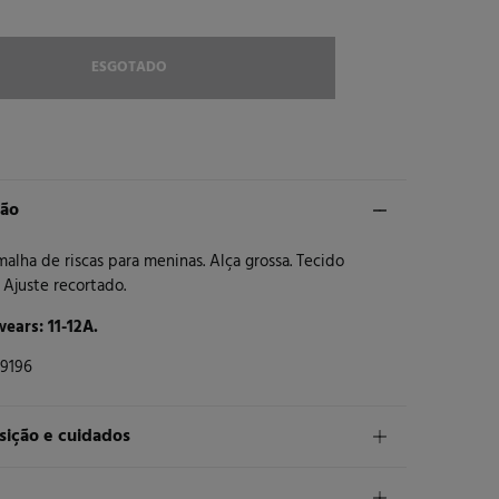
ESGOTADO
ção
alha de riscas para meninas. Alça grossa. Tecido
. Ajuste recortado.
ears: 11-12A.
9196
ição e cuidados
ição