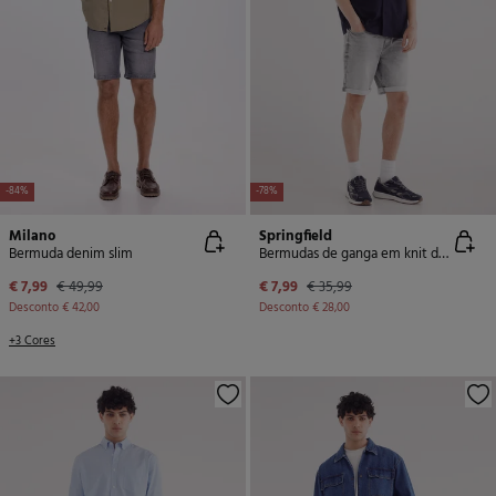
-84%
-78%
Milano
Springfield
Bermuda denim slim
Bermudas de ganga em knit denim
€ 7,99
€ 49,99
€ 7,99
€ 35,99
Desconto
€ 42,00
Desconto
€ 28,00
+3 Cores