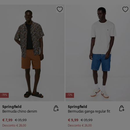
-78%
-72%
Springfield
Springfield
Bermuda chino denim
Bermudas ganga regular fit
€ 7,99
€ 35,99
€ 9,99
€ 35,99
Desconto
€ 28,00
Desconto
€ 26,00