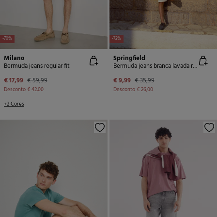
-70%
-72%
Milano
Springfield
Bermuda jeans regular fit
Bermuda jeans branca lavada regular fit
€ 17,99
€ 59,99
€ 9,99
€ 35,99
Desconto
€ 42,00
Desconto
€ 26,00
+2 Cores