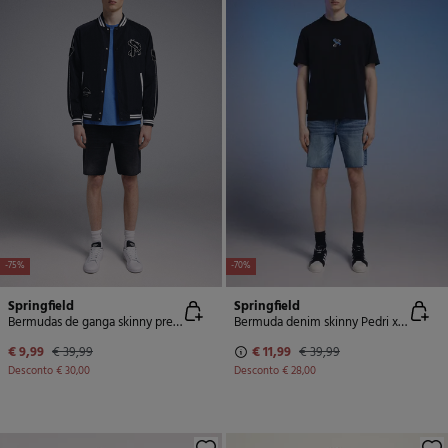
-75%
-70%
Springfield
Springfield
Bermudas de ganga skinny pretas Pedri x Springfield
Bermuda denim skinny Pedri x Springfield
€ 9,99
€ 39,99
€ 11,99
€ 39,99
Desconto
€ 30,00
Desconto
€ 28,00