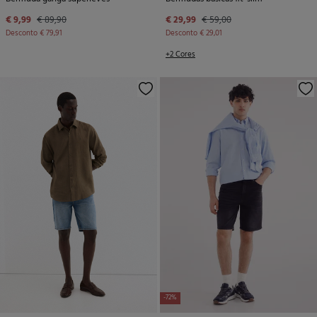
€ 9,99
€ 89,90
€ 29,99
€ 59,00
Desconto
€ 79,91
Desconto
€ 29,01
+2 Cores
-72%