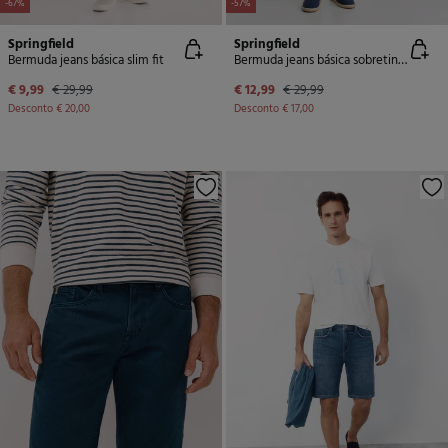
-67%
-57%
Springfield
Springfield
Bermuda jeans básica slim fit
Bermuda jeans básica sobretingida slim fit
€ 9,99
€ 29,99
€ 12,99
€ 29,99
Desconto
€ 20,00
Desconto
€ 17,00