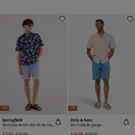
-78%
-57%
Springfield
Only & Sons
Bermuda denim slim fit de malha leve
Bermuda de ganga
€ 7,99
€ 35,99
€ 12,99
€ 29,99