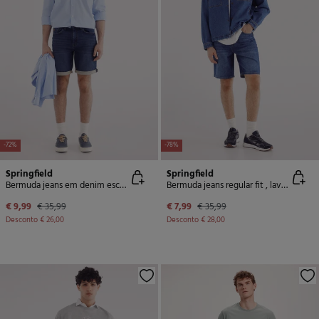
-72%
-78%
Springfield
Springfield
Bermuda jeans em denim escura slim fit
Bermuda jeans regular fit , lavagem média escura
€ 9,99
€ 35,99
€ 7,99
€ 35,99
Desconto
€ 26,00
Desconto
€ 28,00