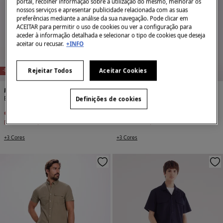
portal, recolher informação sobre a utilização do mesmo, melhorar os
nossos serviços e apresentar publicidade relacionada com as suas
preferências mediante a análise da sua navegação. Pode clicar em
ACEITAR para permitir o uso de cookies ou ver a configuração para
aceder à informação detalhada e selecionar o tipo de cookies que deseja
aceitar ou recusar.
+INFO
Rejeitar Todos
Aceitar Cookies
-84%
-84%
Milano
Milano
Bermuda denim slim
Bermuda denim slim
Definições de cookies
€ 7,99
€ 49,99
€ 7,99
€ 49,99
Desconto
€ 42,00
Desconto
€ 42,00
+3 Cores
+3 Cores