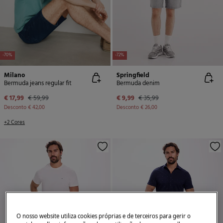
-70%
-72%
Milano
Springfield
Bermuda jeans regular fit
Bermuda denim
€ 17,99
€ 59,99
€ 9,99
€ 35,99
Desconto
€ 42,00
Desconto
€ 26,00
+2 Cores
O nosso website utiliza cookies próprias e de terceiros para gerir o