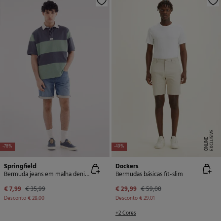
E
X
C
L
U
SI
V
E
O
N
LI
N
E
-78%
-49%
Springfield
Dockers
Bermuda jeans em malha denim slim fit média
Bermudas básicas fit-slim
€ 7,99
€ 35,99
€ 29,99
€ 59,00
Desconto
€ 28,00
Desconto
€ 29,01
+2 Cores