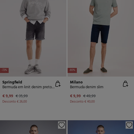
-72%
-80%
Springfield
Milano
Bermuda em knit denim preto-lavado
Bermuda denim slim
€ 9,99
€ 35,99
€ 9,99
€ 49,99
Desconto
€ 26,00
Desconto
€ 40,00