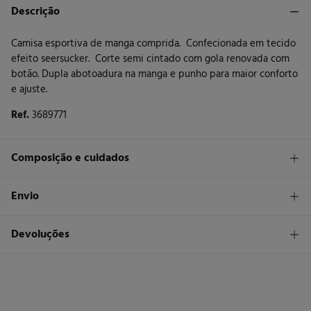
Descrição
Camisa esportiva de manga comprida. Confecionada em tecido
efeito seersucker. Corte semi cintado com gola renovada com
botão. Dupla abotoadura na manga e punho para maior conforto
e ajuste.
Ref.
3689771
Composição e cuidados
Composição
Envio
100%
algodão
STANDARD
Devoluções
Cuidados
26 €
Entrega em Portugal Madeira
Máxima temperatura de lavagem 30C
Tem
30 dias
para fazer a sua devolução através de qualquer dos
seguintes métodos:
Secar em secador rotativo a baixa temperatura