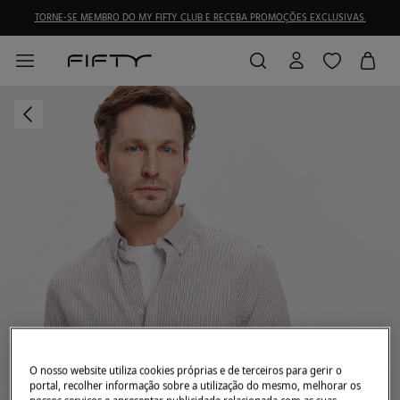
TORNE-SE MEMBRO DO MY FIFTY CLUB E RECEBA PROMOÇÕES EXCLUSIVAS.
O nosso website utiliza cookies próprias e de terceiros para gerir o
portal, recolher informação sobre a utilização do mesmo, melhorar os