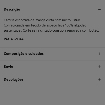
Descrição
Camisa esportiva de manga curta com micro listras.
Confecionada em tecido de aspeto leve 100% algodão
sustentável. Corte semi cintado com gola renovada com botão.
Ref.
4829344
Composição e cuidados
Composição
Envio
100%
algodão
STANDARD
Devoluções
Cuidados
26 €
Entrega em Portugal Madeira
Máxima temperatura de lavagem 30C
Tem
30 dias
para fazer a sua devolução através de qualquer dos
seguintes métodos:
Secar em secador rotativo a baixa temperatura