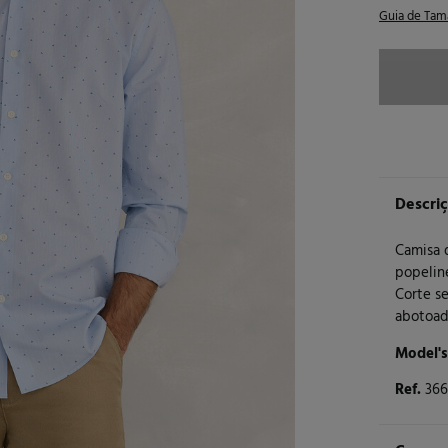
Guia de Tam
Descri
Camisa 
popelin
Corte s
abotoado
Model's
Ref.
366