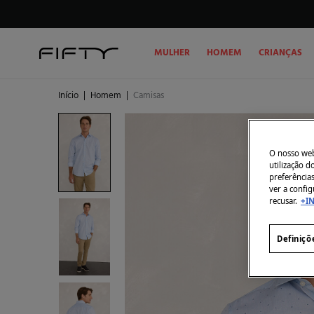
MULHER
HOMEM
CRIANÇAS
Início
|
Homem
|
Camisas
O nosso webs
utilização 
preferência
ver a config
recusar.
+I
Definiçõ