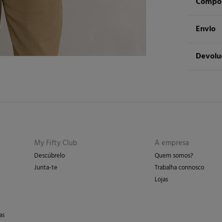
Compos
Compos
Envio
60%
al
ST
Devolu
Cuidad
Ent
Má
Tem
30 
dos seg
Sec
De
En
Lim
My Fifty Club
A empresa
Descúbrelo
Quem somos?
Junta-te
Trabalha connosco
Lojas
as