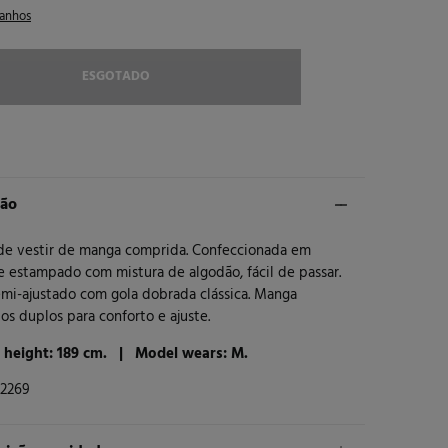
anhos
ESGOTADO
ção
de vestir de manga comprida. Confeccionada em
e estampado com mistura de algodão, fácil de passar.
emi-ajustado com gola dobrada clássica. Manga
s duplos para conforto e ajuste.
 height: 189 cm. |
Model wears: M.
2269