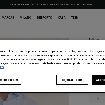
TORNE-SE MEMBRO DO MY FIFTY CLUB E RECEBA PROMOÇÕES EXCLUSIVAS.
MARCAS
MILANO
DESPORTO
CASA
TEEN
Milano
Camisa 
ite utiliza cookies próprias e de terceiros para gerir o portal, recolher informação s
€ 9,99
do mesmo, melhorar os nossos serviços e apresentar publicidade relacionada com as s
s mediante a análise da sua navegação. Pode clicar em ACEITAR para permitir o uso d
€ 59,99
Des
uração para aceder à informação detalhada e selecionar o tipo de cookies que deseja 
NFO
Côr:
Azul
es de cookies
Rejeitar Todos
Aceit
Tamanho:
S