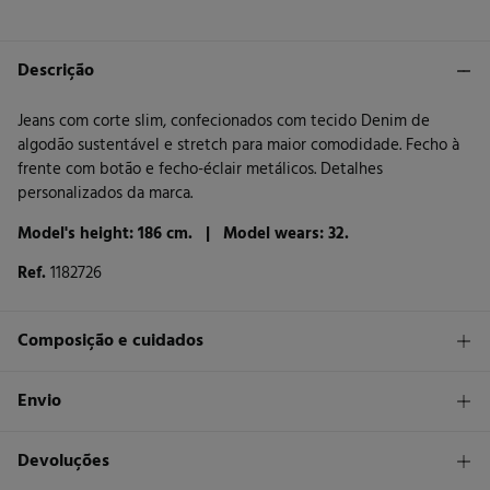
Descrição
Jeans com corte slim, confecionados com tecido Denim de
algodão sustentável e stretch para maior comodidade. Fecho à
frente com botão e fecho-éclair metálicos. Detalhes
personalizados da marca.
Model's height: 186 cm. |
Model wears: 32.
Ref.
1182726
Composição e cuidados
Composição
Envio
99%
algodão
,
1%
elastano
STANDARD
Devoluções
Cuidados