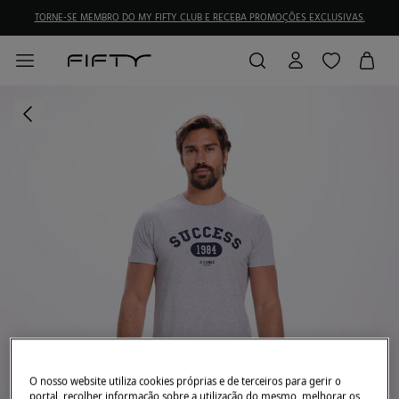
TORNE-SE MEMBRO DO MY FIFTY CLUB E RECEBA PROMOÇÕES EXCLUSIVAS.
O nosso website utiliza cookies próprias e de terceiros para gerir o
portal, recolher informação sobre a utilização do mesmo, melhorar os