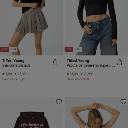
-69%
TEEN
-39%
TEEN
Tiffosi Young
Tiffosi Young
Saia curta plissada
Pacote de camisetas super slim fit
€ 7,99
€ 25,99
€ 13,99
€ 22,99
Desconto
€ 18,00
Desconto
€ 9,00