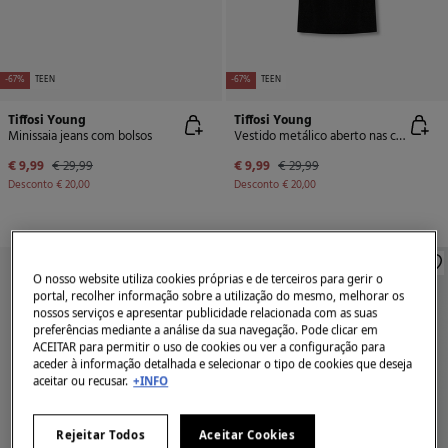
-67%
TEEN
-67%
TEEN
Tiffosi Young
Tiffosi Young
Minissaia jeans com bolsos
Vestido metálico aberto nas costas
€ 9,99
€ 29,99
€ 9,99
€ 29,99
Desconto
€ 20,00
Desconto
€ 20,00
O nosso website utiliza cookies próprias e de terceiros para gerir o
portal, recolher informação sobre a utilização do mesmo, melhorar os
nossos serviços e apresentar publicidade relacionada com as suas
preferências mediante a análise da sua navegação. Pode clicar em
ACEITAR para permitir o uso de cookies ou ver a configuração para
aceder à informação detalhada e selecionar o tipo de cookies que deseja
aceitar ou recusar.
+INFO
Rejeitar Todos
Aceitar Cookies