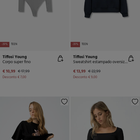
-39%
TEEN
-39%
TEEN
Tiffosi Young
Tiffosi Young
Corpo super fino
Sweatshirt estampado oversized
€ 10,99
€ 17,99
€ 13,99
€ 22,99
Desconto
€ 7,00
Desconto
€ 9,00