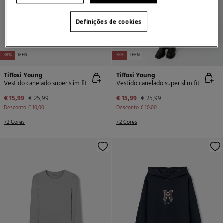
Definições de cookies
-38%
TEEN
-38%
TEEN
Tiffosi Young
Tiffosi Young
Vestido canelado super slim fit
Vestido canelado super slim fit
€ 15,99
€ 25,99
€ 15,99
€ 25,99
Desconto
€ 10,00
Desconto
€ 10,00
+2 Cores
+2 Cores