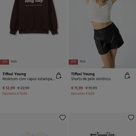
-43%
TEEN
-40%
TEEN
Tiffosi Young
Tiffosi Young
Moletom com capuz estampado grande
Shorts de pele sintético
€ 12,99
€ 22,99
€ 11,99
€ 19,99
Desconto
€ 10,00
Desconto
€ 8,00