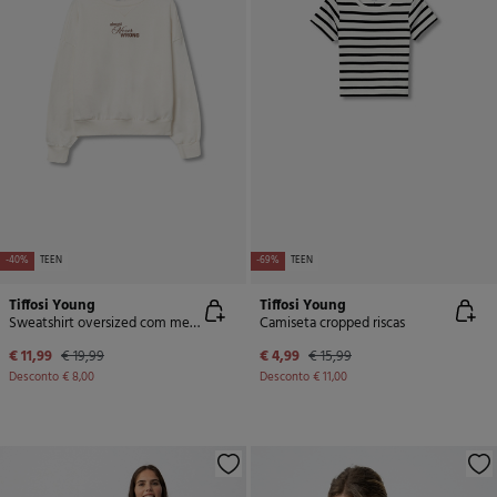
-40%
TEEN
-69%
TEEN
Tiffosi Young
Tiffosi Young
Sweatshirt oversized com mensagem
Camiseta cropped riscas
€ 11,99
€ 19,99
€ 4,99
€ 15,99
Desconto
€ 8,00
Desconto
€ 11,00