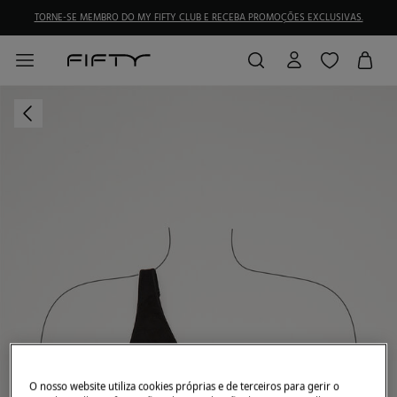
TORNE-SE MEMBRO DO MY FIFTY CLUB E RECEBA PROMOÇÕES EXCLUSIVAS.
O nosso website utiliza cookies próprias e de terceiros para gerir o