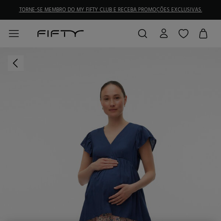
TORNE-SE MEMBRO DO MY FIFTY CLUB E RECEBA PROMOÇÕES EXCLUSIVAS.