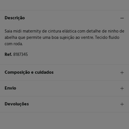
Descrição
Saia midi maternity de cintura elástica com detalhe de ninho de
abelha que permite uma boa sujeição ao ventre. Tecido fluido
com roda.
Ref.
8187345
Composição e cuidados
Composição
Envio
100%
viscose
STANDARD
Devoluções
Cuidados
26 €
Entrega em Portugal Madeira
Máxima temperatura de lavagem 30C. Processo suave
Tem
30 dias
para fazer a sua devolução através de qualquer dos
seguintes métodos:
Não secar em secador rotativo