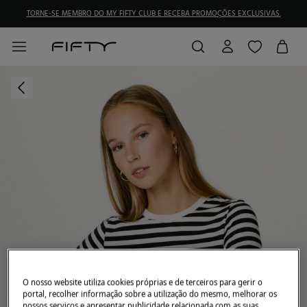
TORNE-SE MEMBRO DO MY FIFTY CLUB E RECEBA PROMOÇÕES EXCLUSIVAS.
O nosso website utiliza cookies próprias e de terceiros para gerir o
portal, recolher informação sobre a utilização do mesmo, melhorar os
nossos serviços e apresentar publicidade relacionada com as suas