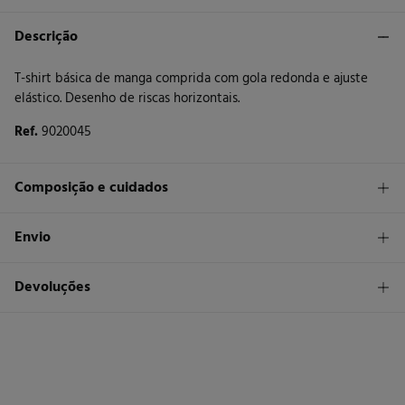
Descrição
T-shirt básica de manga comprida com gola redonda e ajuste
elástico. Desenho de riscas horizontais.
Ref.
9020045
Composição e cuidados
Composição
Envio
95%
algodão
,
5%
elastano
STANDARD
Devoluções
Cuidados
26 €
Entrega em Portugal Madeira
Máxima temperatura de lavagem 30C. Processo suave
Tem
30 dias
para fazer a sua devolução através de qualquer dos
seguintes métodos:
Não secar em secador rotativo
Devolução por correio
Engomar a média temperatura