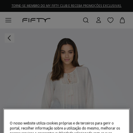
TORNE-SE MEMBRO DO MY FIFTY CLUB E RECEBA PROMOÇÕES EXCLUSIVAS.
O nosso website utiliza cookies próprias e de terceiros para gerir o
portal, recolher informação sobre a utilização do mesmo, melhorar os