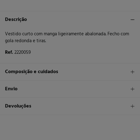
Descrição
Vestido curto com manga ligeiramente abalonada. Fecho com
gola redonda e tiras.
Ref.
2220059
Composição e cuidados
Composição
Envio
100%
algodão
STANDARD
Devoluções
Cuidados
26 €
Entrega em Portugal Madeira
Máxima temperatura de lavagem 30C. Processo suave
Tem
30 dias
para fazer a sua devolução através de qualquer dos
seguintes métodos:
Não secar em secador rotativo