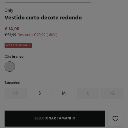
Only
Vestido curto decote redondo
€ 14,00
€ 34,99
Desconto
€ 20,99
60
10% EXTRA NA CESTA
Côr:
branco
Tamanho:
XS
S
M
L
XL
SELECIONAR TAMANHO