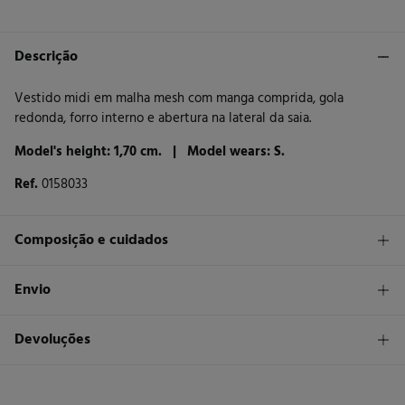
Descrição
Vestido midi em malha mesh com manga comprida, gola
redonda, forro interno e abertura na lateral da saia.
Model's height: 1,70 cm. |
Model wears: S.
Ref.
0158033
Composição e cuidados
Composição
Envio
69%
viscose
,
14%
poliéster
,
9%
poliamida
,
8%
arame
STANDARD
Devoluções
Cuidados
26 €
Entrega em Portugal Madeira
Máxima temperatura de lavagem 40C. Processo suave
Tem
30 dias
para fazer a sua devolução através de qualquer dos
seguintes métodos: