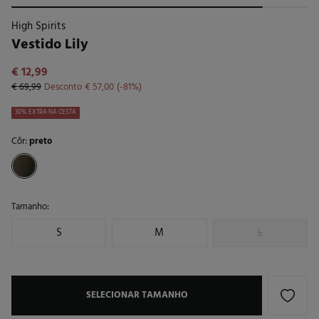
High Spirits
Vestido Lily
€ 12,99
€ 69,99
Desconto
€ 57,00
81
30% EXTRA NA CESTA
Côr:
preto
Tamanho:
S
M
L
SELECIONAR TAMANHO