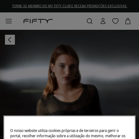
TORNE-SE MEMBRO DO MY FIFTY CLUB E RECEBA PROMOÇÕES EXCLUSIVAS.
O nosso website utiliza cookies próprias e de terceiros para gerir o
portal, recolher informação sobre a utilização do mesmo, melhorar os