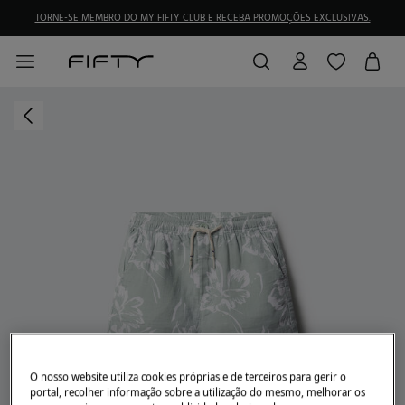
TORNE-SE MEMBRO DO MY FIFTY CLUB E RECEBA PROMOÇÕES EXCLUSIVAS.
O nosso website utiliza cookies próprias e de terceiros para gerir o
portal, recolher informação sobre a utilização do mesmo, melhorar os