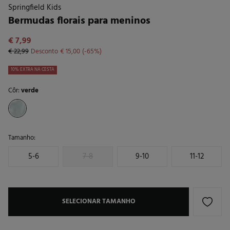
Springfield Kids
Bermudas florais para meninos
€ 7,99
€ 22,99
Desconto
€ 15,00
65
10% EXTRA NA CESTA
Côr:
verde
Tamanho:
5-6
7-8
9-10
11-12
SELECIONAR TAMANHO