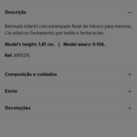
Descrição
Bermuda infantil com estampado floral de hibisco para meninos.
Cós elástico. Fechamento por botão e fecho-éclair.
Model's height: 1,47 cm. |
Model wears: 9-10A.
Ref.
8919276
Composição e cuidados
Composição
Envio
100%
algodão
STANDARD
Devoluções
Cuidados
30 €
Entrega em Portugal Azores
Máxima temperatura de lavagem 30C
Tem
30 dias
para fazer a sua devolução através de qualquer dos
seguintes métodos:
Secar em secador rotativo a baixa temperatura