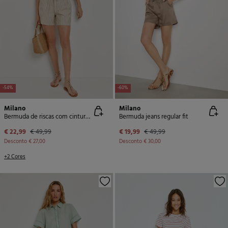
-54%
-60%
Milano
Milano
Bermuda de riscas com cintura elástica
Bermuda jeans regular fit
€ 22,99
€ 49,99
€ 19,99
€ 49,99
Desconto
€ 27,00
Desconto
€ 30,00
+2 Cores