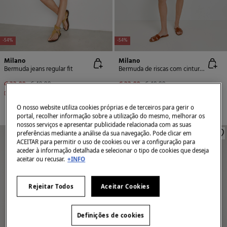
-54%
-54%
Milano
Milano
Bermuda jeans regular fit
Bermuda de riscas com cintura elástica
€ 22,99
€ 49,99
€ 22,99
€ 49,99
Desconto
€ 27,00
Desconto
€ 27,00
O nosso website utiliza cookies próprias e de terceiros para gerir o
+2 Cores
portal, recolher informação sobre a utilização do mesmo, melhorar os
nossos serviços e apresentar publicidade relacionada com as suas
preferências mediante a análise da sua navegação. Pode clicar em
ACEITAR para permitir o uso de cookies ou ver a configuração para
aceder à informação detalhada e selecionar o tipo de cookies que deseja
aceitar ou recusar.
+INFO
Rejeitar Todos
Aceitar Cookies
Definições de cookies