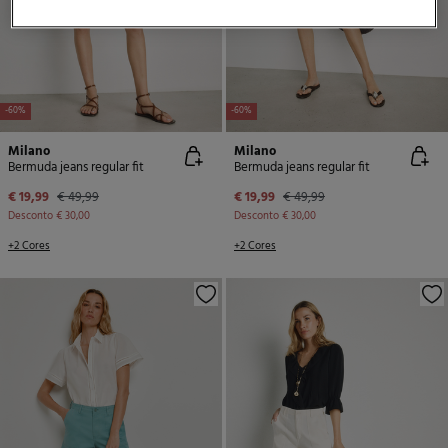
-60%
-60%
Milano
Milano
Bermuda jeans regular fit
Bermuda jeans regular fit
€ 19,99
€ 49,99
€ 19,99
€ 49,99
Desconto
€ 30,00
Desconto
€ 30,00
+2 Cores
+2 Cores