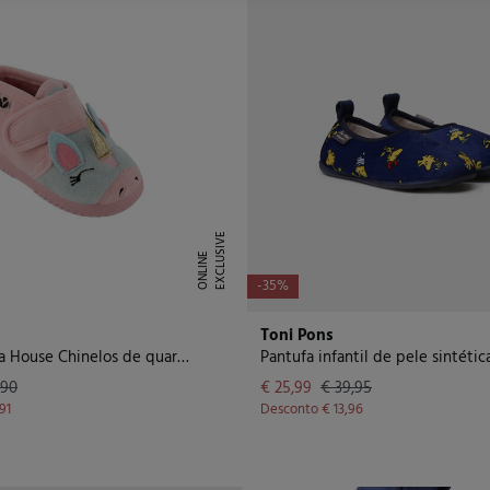
E
X
C
L
U
I
V
E
O
N
L
I
N
S
E
-35%
Toni Pons
Victoria ojalla House Chinelos de quarto de pele de animal com fecho de velcro e sola combinando
Pantufa infantil de pele sintétic
,90
€ 25,99
€ 39,95
91
Desconto
€ 13,96