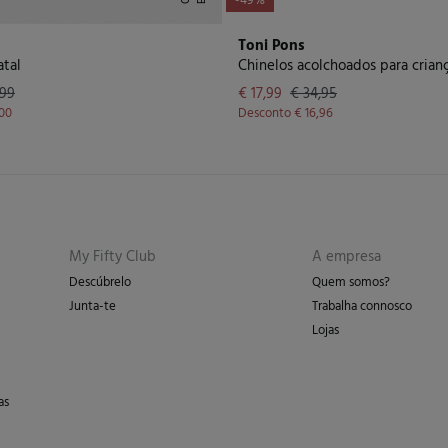
-49%
Toni Pons
atal
,99
€ 17,99
€ 34,95
,00
Desconto
€ 16,96
My Fifty Club
A empresa
Descúbrelo
Quem somos?
Junta-te
Trabalha connosco
Lojas
as