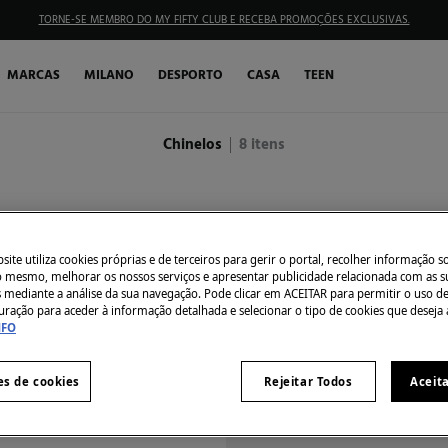
TORNE-SE MEMBRO DO MY FIFTY CLUB E RECEBA PROMOÇÕES EXCLUSIVAS.
MARCAS
MILANO
DESPORTO
CASA
TEEN
Chinelos
8
itens
ite utiliza cookies próprias e de terceiros para gerir o portal, recolher informação s
do mesmo, melhorar os nossos serviços e apresentar publicidade relacionada com as s
s mediante a análise da sua navegação. Pode clicar em ACEITAR para permitir o uso d
uração para aceder à informação detalhada e selecionar o tipo de cookies que deseja 
NFO
es de cookies
Rejeitar Todos
Aceit