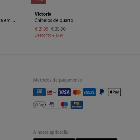
-39%
Victoria
Chinelos acolchoados para criança em azul-marinho
Chinelos de quarto
€ 21,99
€ 35,90
Desconto
€ 13,91
Metodos de pagamento
A nossa aplicação