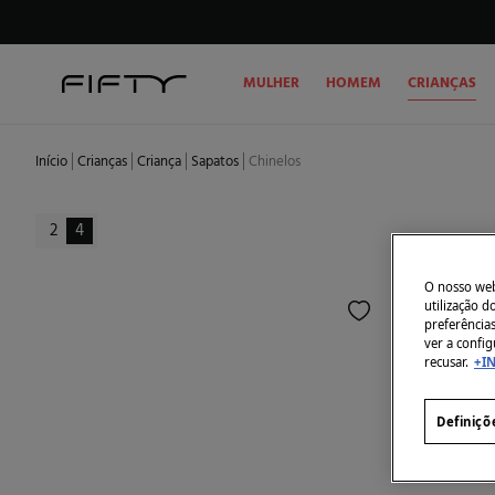
MULHER
HOMEM
CRIANÇAS
Início
Crianças
Criança
Sapatos
Chinelos
2
4
O nosso webs
utilização 
preferência
ver a config
recusar.
+I
Definiçõ