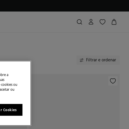
Filtrar e ordenar
obre a
uas
e cookies ou
aceitar ou
ar Cookies