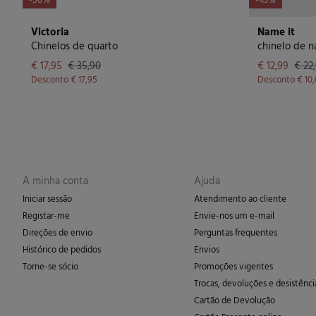
-50%
-43%
Victoria
Name it
Chinelos de quarto
chinelo de n
€ 17,95
€ 35,90
€ 12,99
€ 22
Desconto
€ 17,95
Desconto
€ 10
A minha conta
Ajuda
Iniciar sessão
Atendimento ao cliente
Registar-me
Envie-nos um e-mail
Direções de envio
Perguntas frequentes
Histórico de pedidos
Envios
Torne-se sócio
Promoções vigentes
Trocas, devoluções e desistênci
Cartão de Devolução