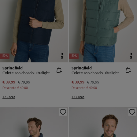
NEW
NEW
-50%
-50%
Springfield
Springfield
Colete acolchoado ultralight
Colete acolchoado ultralight
€ 39,99
€ 79,99
€ 39,99
€ 79,99
Desconto
€ 40,00
Desconto
€ 40,00
+2 Cores
+2 Cores