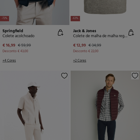
-72%
-63%
Springfield
Jack & Jones
Colete acolchoado
Colete de malha de malha regular
€ 16,99
€ 59,99
€ 12,99
€ 34,99
Desconto
€ 43,00
Desconto
€ 22,00
+4 Cores
+2 Cores