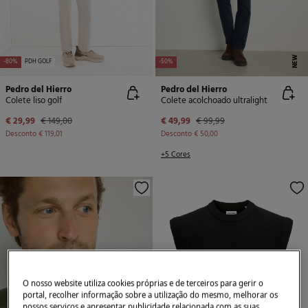
NEW
-80%
PDH GOLF
-50%
Pedro del Hierro
Pedro del Hierro
Colete liso golf
Colete acolchoado ultralight
€ 29,99
€ 149,00
€ 49,99
€ 99,99
Desconto
€ 119,01
Desconto
€ 50,00
+5 Cores
O nosso website utiliza cookies próprias e de terceiros para gerir o
portal, recolher informação sobre a utilização do mesmo, melhorar os
nossos serviços e apresentar publicidade relacionada com as suas