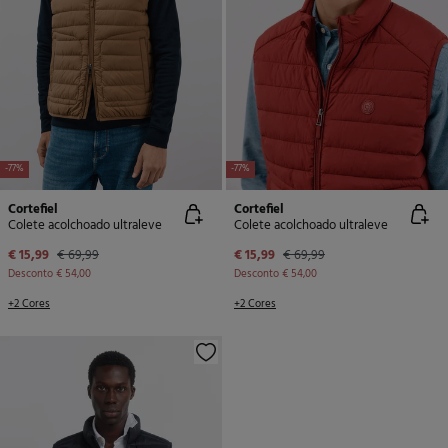
-77%
-77%
Cortefiel
Cortefiel
Colete acolchoado ultraleve
Colete acolchoado ultraleve
€ 15,99
€ 69,99
€ 15,99
€ 69,99
Desconto
€ 54,00
Desconto
€ 54,00
+2 Cores
+2 Cores