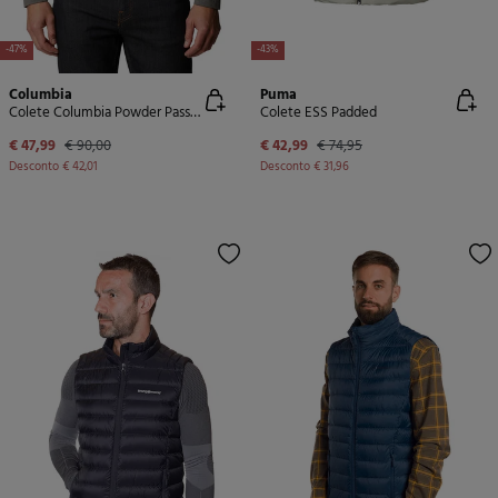
-47%
-43%
Columbia
Puma
Colete Columbia Powder Pass™ para homem
Colete ESS Padded
€ 47,99
€ 90,00
€ 42,99
€ 74,95
Desconto
€ 42,01
Desconto
€ 31,96