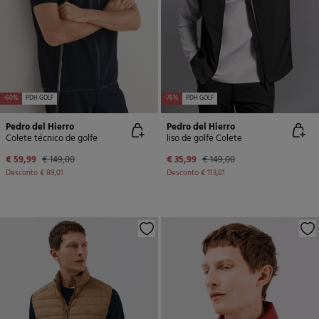
-60%
PDH GOLF
-76%
PDH GOLF
Pedro del Hierro
Pedro del Hierro
Colete técnico de golfe
liso de golfe Colete
€ 59,99
€ 149,00
€ 35,99
€ 149,00
Desconto
€ 89,01
Desconto
€ 113,01