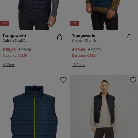
-39%
-39%
Trangoworld
Trangoworld
Colete Otal Dc
Colete Otal Dc
€ 59,99
€ 98,90
€ 59,99
€ 98,90
Desconto
€ 38,91
Desconto
€ 38,91
+2 Cores
+2 Cores