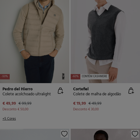
NEW
-50%
-60%
CONTÉM CASHMERE
Pedro del Hierro
Cortefiel
Colete acolchoado ultralight
Colete de malha de algodão
€ 49,99
€ 99,99
€ 19,99
€ 49,99
Desconto
€ 50,00
Desconto
€ 30,00
+5 Cores