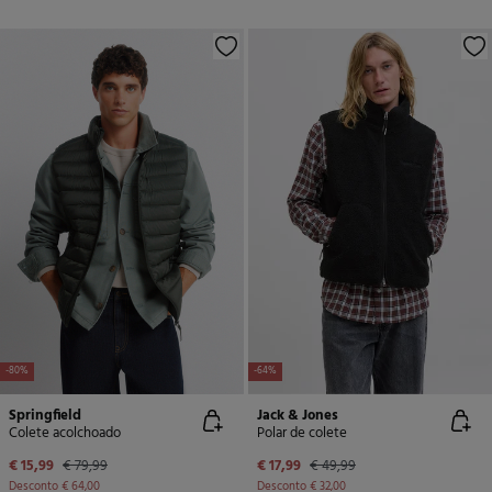
-80%
-64%
Springfield
Jack & Jones
Colete acolchoado
Polar de colete
€ 15,99
€ 79,99
€ 17,99
€ 49,99
Desconto
€ 64,00
Desconto
€ 32,00