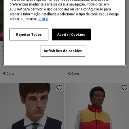
preferências mediante a análise da sua navegação. Pode clicar em
ACEITAR para permitir o uso de cookies ou ver a configuração para
aceder à informação detalhada e selecionar o tipo de cookies que deseja
aceitar ou recusar.
+INFO
NEW
Rejeitar Todos
Aceitar Cookies
-50%
-63%
Pedro del Hierro
Jack & Jones
Colete acolchoado ultralight
Colete de malha de malha regular
Definições de cookies
€ 49,99
€ 99,99
€ 12,99
€ 34,99
Desconto
€ 50,00
Desconto
€ 22,00
+5 Cores
+2 Cores