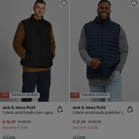
-38%
TAMANHOS GRANDES
-53%
TAMANHOS GRANDES
Jack & Jones PLUS
Jack & Jones PLUS
Colete acolchoado com capuz
Colete acolchoado poliéster reciclado PLUS
€ 36,99
€ 59,99
€ 27,99
€ 59,99
Desconto
€ 23,00
Desconto
€ 32,00
+2 Cores
+2 Cores