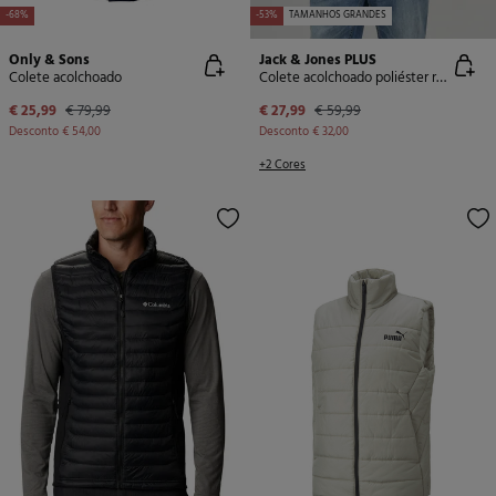
-68%
-53%
TAMANHOS GRANDES
Only & Sons
Jack & Jones PLUS
Colete acolchoado
Colete acolchoado poliéster reciclado PLUS
€ 25,99
€ 79,99
€ 27,99
€ 59,99
Desconto
€ 54,00
Desconto
€ 32,00
+2 Cores