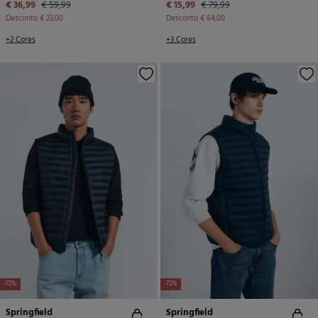
€ 36,99
€ 59,99
€ 15,99
€ 79,99
Desconto
€ 23,00
Desconto
€ 64,00
+2 Cores
+3 Cores
-72%
-72%
Springfield
Springfield