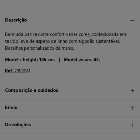
Descrição
Bermuda básica corte confort várias cores, confecionada em
tecido leve de aspeto de linho com algodão sustentável.
Detalhes personalizados da marca.
Model's height: 186 cm. |
Model wears: 42.
Ref.
2092061
Composição e cuidados
Composição
Envio
100%
algodão
STANDARD
Devoluções
Cuidados
30 €
Entrega em Portugal Azores
Máxima temperatura de lavagem 30C
Tem
30 dias
para fazer a sua devolução através de qualquer dos