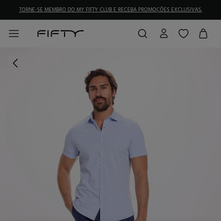
TORNE-SE MEMBRO DO MY FIFTY CLUB E RECEBA PROMOÇÕES EXCLUSIVAS.