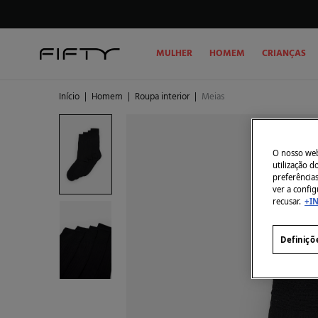
MULHER
HOMEM
CRIANÇAS
Início
|
Homem
|
Roupa interior
|
Meias
O nosso webs
utilização 
preferência
ver a config
recusar.
+I
Definiçõ