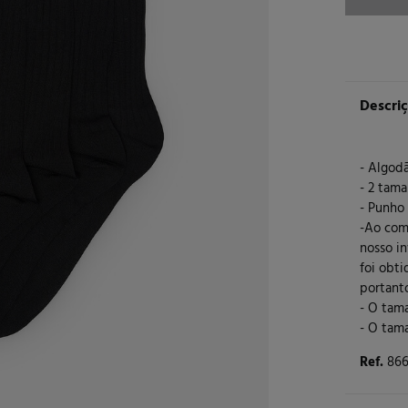
Descri
- Algodã
- 2 tam
- Punho
-Ao com
nosso in
foi obt
portant
- O tam
- O tama
Ref.
866