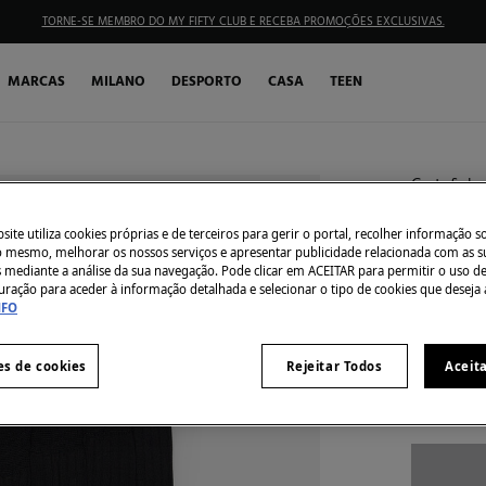
TORNE-SE MEMBRO DO MY FIFTY CLUB E RECEBA PROMOÇÕES EXCLUSIVAS.
MARCAS
MILANO
DESPORTO
CASA
TEEN
Cortefiel
Pack 2 
ite utiliza cookies próprias e de terceiros para gerir o portal, recolher informação s
€ 3,99
do mesmo, melhorar os nossos serviços e apresentar publicidade relacionada com as s
s mediante a análise da sua navegação. Pode clicar em ACEITAR para permitir o uso d
€ 14,99
Des
uração para aceder à informação detalhada e selecionar o tipo de cookies que deseja 
NFO
Côr:
Preto
es de cookies
Rejeitar Todos
Aceit
Tamanho: