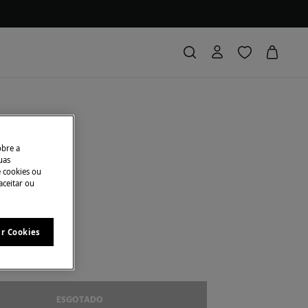
meias
obre a
uas
e cookies ou
conto
€ 11,00
73
aceitar ou
ar Cookies
39-42
ESGOTADO