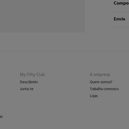
Compos
Compos
Envio
100%
al
ST
Cuidad
Ent
Má
Não
En
My Fifty Club
A empresa
Pro
Descúbrelo
Quem somos?
Junta-te
Trabalha connosco
Lojas
as