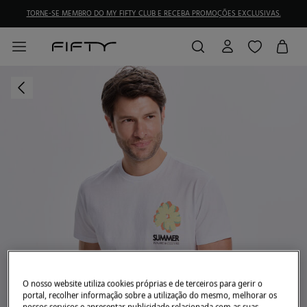
TORNE-SE MEMBRO DO MY FIFTY CLUB E RECEBA PROMOÇÕES EXCLUSIVAS.
O nosso website utiliza cookies próprias e de terceiros para gerir o
portal, recolher informação sobre a utilização do mesmo, melhorar os
nossos serviços e apresentar publicidade relacionada com as suas