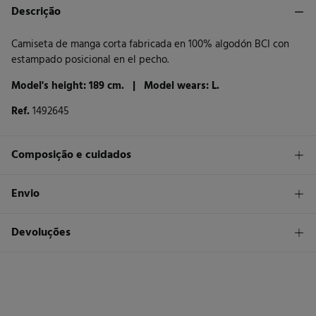
Descrição
Camiseta de manga corta fabricada en 100% algodón BCI con
estampado posicional en el pecho.
Model's height: 189 cm. |
Model wears: L.
Ref.
1492645
Composição e cuidados
Composição
Envio
100%
algodão
STANDARD
Devoluções
Cuidados
30 €
Entrega em Portugal Azores
Máxima temperatura de lavagem 30C
Tem
30 dias
para fazer a sua devolução através de qualquer dos
seguintes métodos:
Proibido utilizar branqueadores ou lixívia
Devolução por correio
Secar a peça sobre a corda