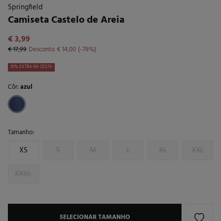
Springfield
Camiseta Castelo de Areia
€ 3,99
€ 17,99
Desconto
€ 14,00
78
10% EXTRA NA CESTA
Côr:
azul
Tamanho:
XS
S
M
L
XL
XXL
XXXL
SELECIONAR TAMANHO