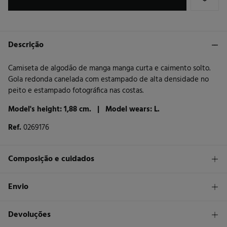
Descrição
Camiseta de algodão de manga manga curta e caimento solto.
Gola redonda canelada com estampado de alta densidade no
peito e estampado fotográfica nas costas.
Model's height: 1,88 cm. |
Model wears: L.
Ref.
0269176
Composição e cuidados
Composição
Envio
100%
algodão
STANDARD
Devoluções
Cuidados