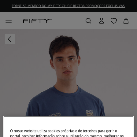
TORNE-SE MEMBRO DO MY FIFTY CLUB E RECEBA PROMOÇÕES EXCLUSIVAS.
O nosso website utiliza cookies próprias e de terceiros para gerir o
portal, recolher informação sobre a utilização do mesmo, melhorar os