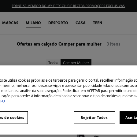
TORNE-SE MEMBRO DO MY FIFTY CLUB E RECEBA PROMOÇÕES EXCLUSIVAS.
MARCAS
MILANO
DESPORTO
CASA
TEEN
Ofertas em calçado Camper para mulher
3
itens
Todos
Camper Mulher
ite utiliza cookies próprias e de terceiros para gerir o portal, recolher informação s
do mesmo, melhorar os nossos serviços e apresentar publicidade relacionada com as s
s mediante a análise da sua navegação. Pode clicar em ACEITAR para permitir o uso d
uração para aceder à informação detalhada e selecionar o tipo de cookies que deseja 
NFO
es de cookies
Rejeitar Todos
Aceit