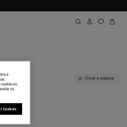
obre a
Filtrar e ordenar
uas
e cookies ou
aceitar ou
ar Cookies