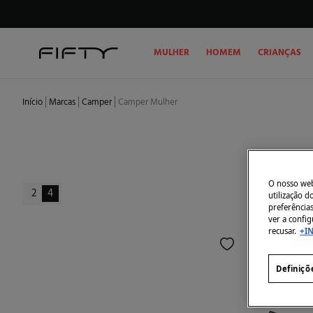
MULHER
HOMEM
CRIANÇAS
Início
Marcas
Camper
Camper Mulher
O nosso webs
2
4
utilização 
preferência
ver a config
recusar.
+I
Definiçõ