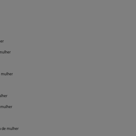
her
mulher
e mulher
ulher
 mulher
a de mulher