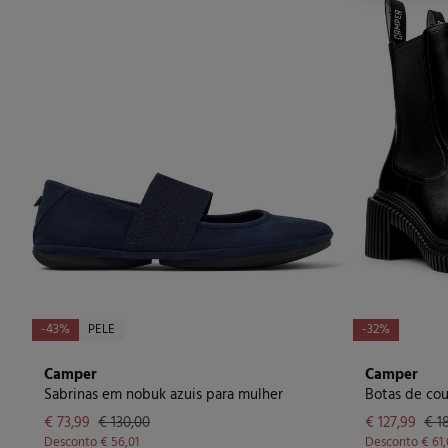
-43%
PELE
-32%
Camper
Camper
Sabrinas em nobuk azuis para mulher
Botas de co
€ 73,99
€ 130,00
€ 127,99
€ 1
Desconto
€ 56,01
Desconto
€ 61,