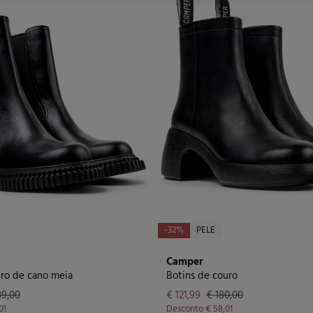
-32%
PELE
Camper
uro de cano meia
Botins de couro
89,00
€ 121,99
€ 180,00
01
Desconto
€ 58,01