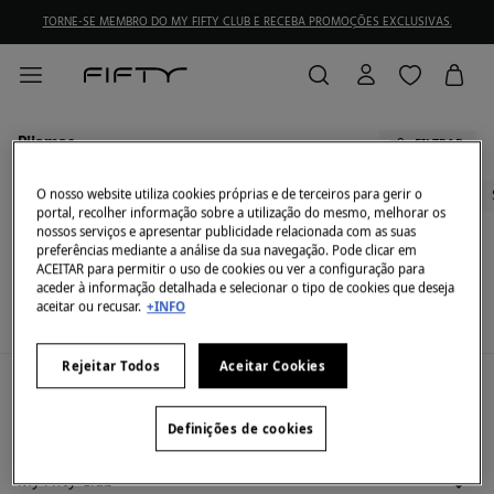
TORNE-SE MEMBRO DO MY FIFTY CLUB E RECEBA PROMOÇÕES EXCLUSIVAS.
Pijamas
FILTRAR
Todos
Vestidos
Camisas
T-Shirts
Calças
Acessórios
Camisolas
O nosso website utiliza cookies próprias e de terceiros para gerir o
portal, recolher informação sobre a utilização do mesmo, melhorar os
nossos serviços e apresentar publicidade relacionada com as suas
preferências mediante a análise da sua navegação. Pode clicar em
Neste momento não temos artigos em stock da
ACEITAR para permitir o uso de cookies ou ver a configuração para
categoria selecionada.
aceder à informação detalhada e selecionar o tipo de cookies que deseja
Mas não se preocupe, temos imensos artigos que
aceitar ou recusar.
+INFO
podem ser seus.
Rejeitar Todos
Aceitar Cookies
A minha conta
Iniciar sessão
Definições de cookies
Ajuda
Registar-me
Atendimento ao cliente
My Fifty Club
Direções de envio