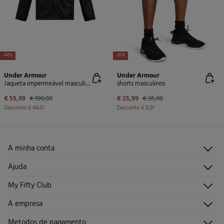
-44%
-26%
Under Armour
Under Armour
Jaqueta impermeável masculina
shorts masculinos
€ 55,99
€ 100,00
€ 25,99
€ 35,00
Desconto
€ 44,01
Desconto
€ 9,01
A minha conta
Iniciar sessão
Ajuda
Registar-me
Atendimento ao cliente
My Fifty Club
Direções de envio
Envie-nos um e-mail
Histórico de pedidos
Descúbrelo
A empresa
Perguntas frequentes
Torne-se sócio
Junta-te
Envios
Quem somos?
Metodos de pagamento