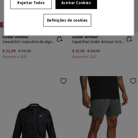
Rejeitar Todos
Aceitar Cookies
Definições de cookies
-58%
-37%
Under Armour
Under Armour
Sweatshirt masculino de algodão
Sapatilhas Under Armour Victory
€ 22,99
€ 55,00
€ 37,99
€ 60,00
Desconto
€ 32,01
Desconto
€ 22,01