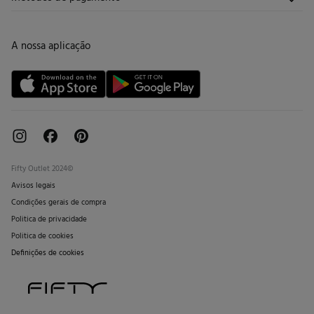
Promoções vigentes
Trabalha connosco
Trocas, devoluções e desistências
Lojas
Cartão de Devolução
A nossa aplicação
Cartão Presente online
Livro de Reclamações online
Fifty Outlet 2024©
Avisos legais
Condições gerais de compra
Politica de privacidade
Politica de cookies
Definições de cookies