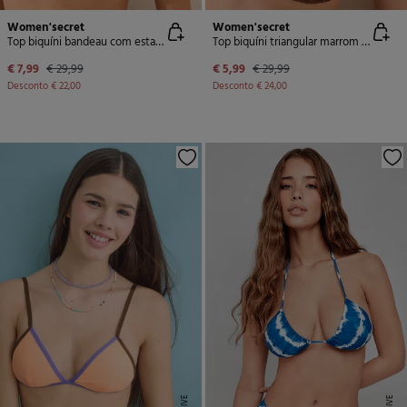
Women'secret
Women'secret
Top biquíni bandeau com estampado floral
Top biquíni triangular marrom com strass brilhantes
€ 7,99
€ 29,99
€ 5,99
€ 29,99
Desconto
€ 22,00
Desconto
€ 24,00