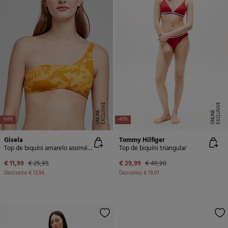
E
X
C
L
U
SI
V
E
O
N
LI
N
E
X
C
L
U
SI
V
E
O
N
LI
N
E
E
-54%
-40%
Gisela
Tommy Hilfiger
Top de biquíni amarelo assimétrico
Top de biquíni triangular
€ 11,99
€ 25,95
€ 29,99
€ 49,90
Desconto
€ 13,96
Desconto
€ 19,91