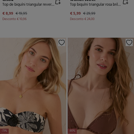
Top de biquíni triangular reversível estampado
Top biquíni triangular rosa brilhante
€ 8,99
€ 19,95
€ 5,99
€ 29,99
Desconto
€ 10,96
Desconto
€ 24,00
-73%
-80%