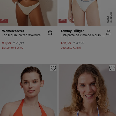
E
X
C
L
U
SI
V
E
O
N
LI
N
E
-87%
-68%
Women'secret
Tommy Hilfiger
Top biquíni halter reversível
Esta parte de cima de biquíni de corte triangular sem aros inclui uma banda inferior elástica e um almofadado leve para conseguir maior comodidade e sustentação.
€ 3,99
€ 29,99
€ 15,99
€ 49,90
Desconto
€ 26,00
Desconto
€ 33,91