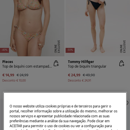
E
X
C
L
U
SI
V
E
O
N
LI
N
E
X
C
L
U
SI
V
E
O
N
LI
N
E
E
-40%
-50%
Pieces
Tommy Hilfiger
Top de biquíni com estampado de flores.
Top de biquíni triangular
€ 14,99
€ 24,99
€ 24,99
€ 49,90
Desconto
€ 10,00
Desconto
€ 24,91
O nosso website utiliza cookies próprias e de terceiros para gerir o
portal, recolher informação sobre a utilização do mesmo, melhorar os
nossos serviços e apresentar publicidade relacionada com as suas
preferências mediante a análise da sua navegação. Pode clicar em
ACEITAR para permitir o uso de cookies ou ver a configuração para