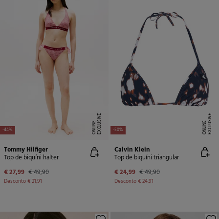
E
X
C
L
U
SI
V
E
O
N
LI
N
E
X
C
L
U
SI
V
E
O
N
LI
N
E
E
-44%
-50%
Tommy Hilfiger
Calvin Klein
Top de biquíni halter
Top de biquíni triangular
€ 27,99
€ 49,90
€ 24,99
€ 49,90
Desconto
€ 21,91
Desconto
€ 24,91