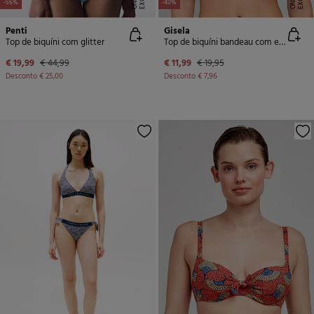
-56%
-40%
Penti
Gisela
Top de biquíni com glitter
Top de biquíni bandeau com enchimento
€ 19,99
€ 44,99
€ 11,99
€ 19,95
Desconto
€ 25,00
Desconto
€ 7,96