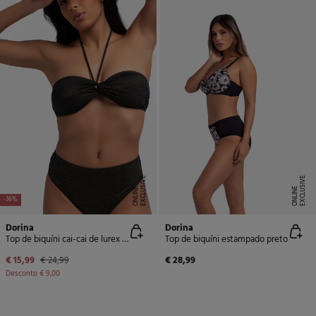
E
X
C
L
U
SI
V
E
O
N
LI
N
E
X
C
L
U
SI
V
E
O
N
LI
N
E
E
-36%
Dorina
Dorina
Top de biquíni cai-cai de lurex preto
Top de biquíni estampado preto
€ 15,99
€ 24,99
€ 28,99
Desconto
€ 9,00