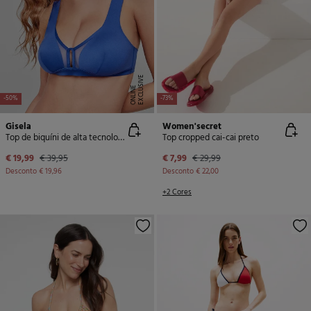
E
X
C
L
U
SI
V
E
O
N
LI
N
E
-50%
-73%
Gisela
Women'secret
Top de biquíni de alta tecnologia sem aro azul marinho
Top cropped cai-cai preto
€ 19,99
€ 39,95
€ 7,99
€ 29,99
Desconto
€ 19,96
Desconto
€ 22,00
+2 Cores