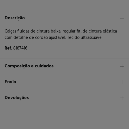
Descrição
Calças fluidas de cintura baixa, regular fit, de cintura elástica
com detalhe de cordão ajustável. Tecido ultrassuave.
Ref.
8187416
Composição e cuidados
Composição
Envio
100%
viscose
STANDARD
Devoluções
Cuidados
30 €
Entrega em Portugal Azores
Máxima temperatura de lavagem 30C. Processo suave
Tem
30 dias
para fazer a sua devolução através de qualquer dos
seguintes métodos:
Não secar em secador rotativo