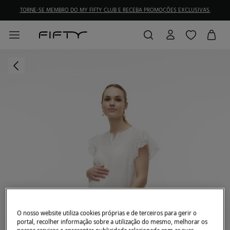
TORNE-SE MEMBRO DO MY FIFTY CLUB E RECEBA PROMOÇÕES EXCLUSIVAS.
O nosso website utiliza cookies próprias e de terceiros para gerir o
portal, recolher informação sobre a utilização do mesmo, melhorar os