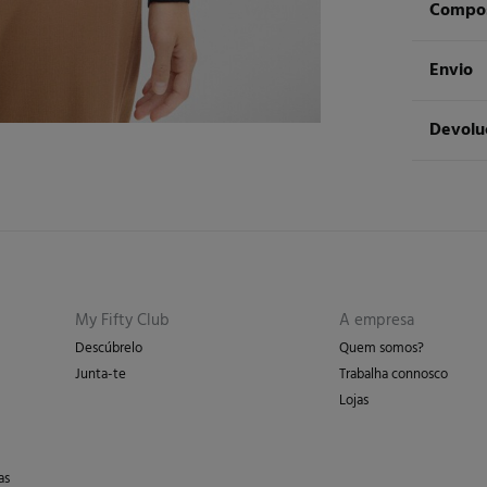
Compos
Compos
Envio
70%
vis
ST
Devolu
Cuidad
Ent
Má
Tem
30 
dos seg
Sec
De
En
Pro
My Fifty Club
A empresa
Descúbrelo
Quem somos?
Junta-te
Trabalha connosco
Lojas
as