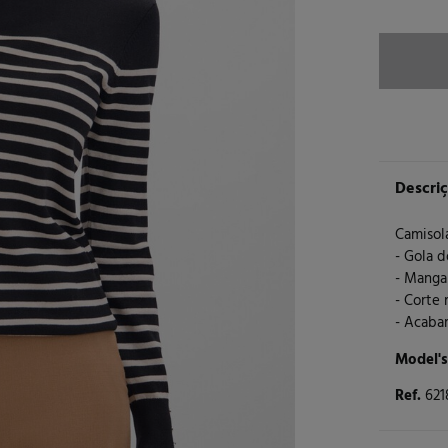
Descri
Camisola
- Gola d
- Manga
- Corte 
- Acaba
Model's
Ref.
621