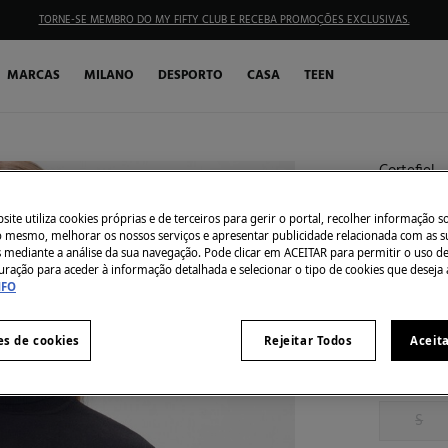
TORNE-SE MEMBRO DO MY FIFTY CLUB E RECEBA PROMOÇÕES EXCLUSIVAS.
MARCAS
MILANO
DESPORTO
CASA
TEEN
Cortefiel
Camisol
ite utiliza cookies próprias e de terceiros para gerir o portal, recolher informação s
€ 5,99
do mesmo, melhorar os nossos serviços e apresentar publicidade relacionada com as s
s mediante a análise da sua navegação. Pode clicar em ACEITAR para permitir o uso d
€ 39,99
Des
uração para aceder à informação detalhada e selecionar o tipo de cookies que deseja 
NFO
Côr:
Preto
es de cookies
Rejeitar Todos
Aceit
Tamanho:
S