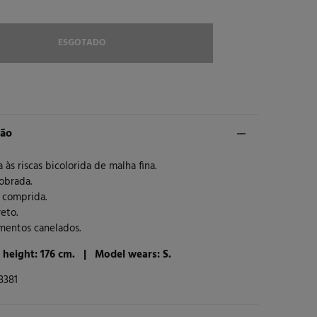
ESGOTADO
ção
 às riscas bicolorida de malha fina.
obrada.
 comprida.
reto.
mentos canelados.
 height: 176 cm. |
Model wears: S.
8381