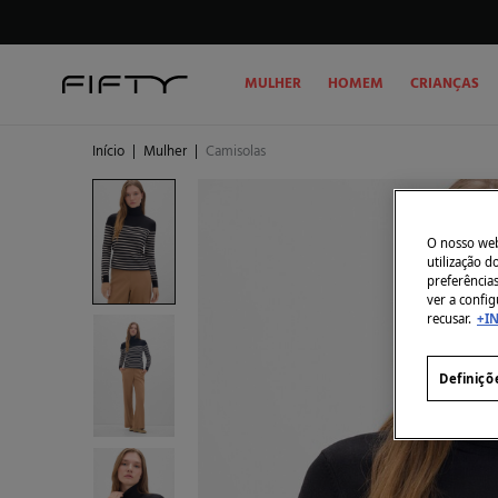
MULHER
HOMEM
CRIANÇAS
Início
|
Mulher
|
Camisolas
O nosso webs
utilização 
preferência
ver a config
recusar.
+I
Definiçõ