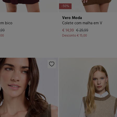
-50%
Vero Moda
em bico
Colete com malha em V
,99
€ 14,99
€ 29,99
,00
Desconto
€ 15,00