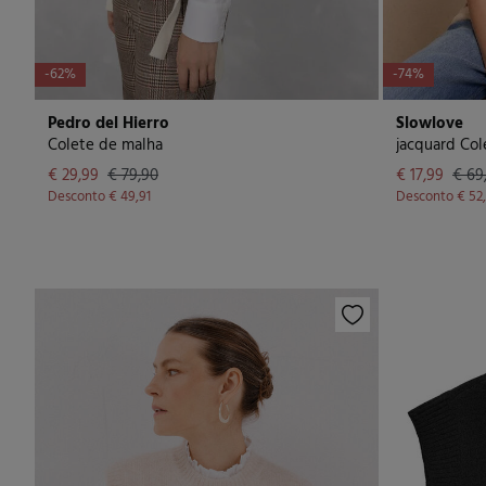
-62%
-74%
Pedro del Hierro
Slowlove
Colete de malha
jacquard Col
€ 29,99
€ 79,90
€ 17,99
€ 69
Desconto
€ 49,91
Desconto
€ 52