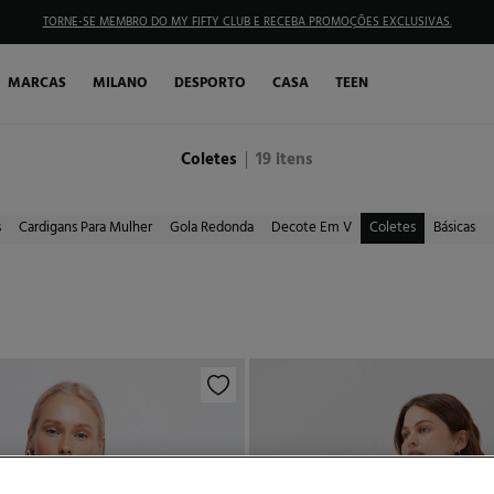
TORNE-SE MEMBRO DO MY FIFTY CLUB E RECEBA PROMOÇÕES EXCLUSIVAS.
MARCAS
MILANO
DESPORTO
CASA
TEEN
Coletes
19
itens
s
Cardigans Para Mulher
Gola Redonda
Decote Em V
Coletes
Básicas