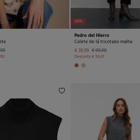
-60%
Pedro del Hierro
ete
Colete de lã tricotado malha
,99
€ 39,99
€ 99,90
,00
Desconto
€ 59,91