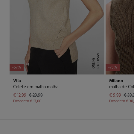
E
X
C
L
U
I
V
E
O
N
L
I
N
S
E
-57%
-75%
Vila
Milano
Colete em malha malha
malha de Co
€ 12,99
€ 29,99
€ 9,99
€ 39,
Desconto
€ 17,00
Desconto
€ 30