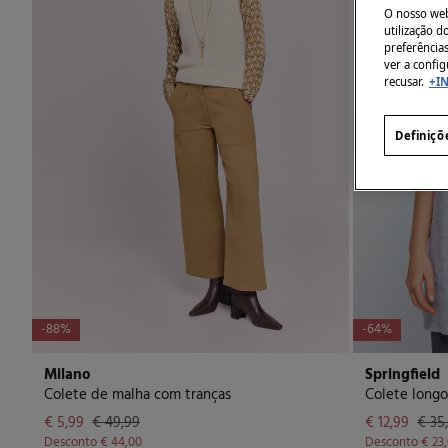
O nosso webs
utilização 
preferência
ver a config
recusar.
+I
Definiçõ
-88%
-64%
Milano
Springfield
Colete de malha com tranças
Colete longo
€ 5,99
€ 49,99
€ 12,99
€ 35
Desconto
€ 44,00
Desconto
€ 23