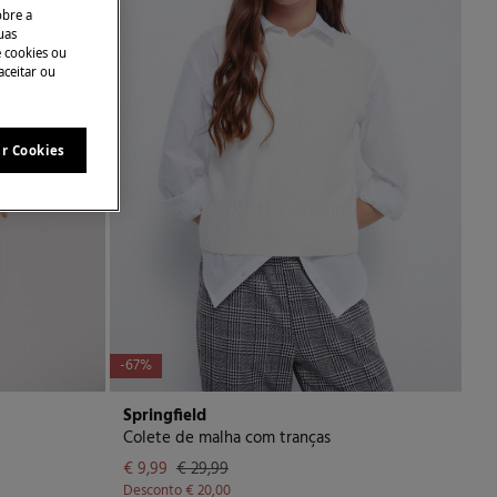
obre a
uas
e cookies ou
aceitar ou
ar Cookies
-67%
Springfield
Colete de malha com tranças
€ 9,99
€ 29,99
Desconto
€ 20,00