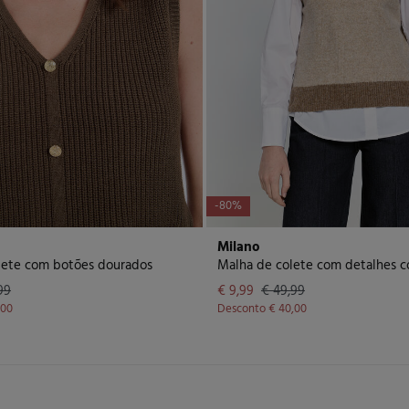
-80%
Milano
lete com botões dourados
99
€ 9,99
€ 49,99
,00
Desconto
€ 40,00