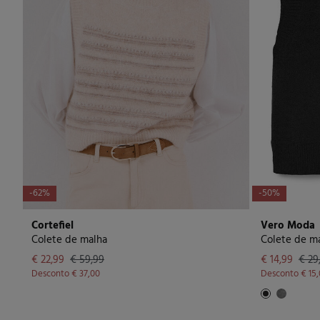
-62%
-50%
Cortefiel
Vero Moda
Colete de malha
Colete de ma
€ 22,99
€ 59,99
€ 14,99
€ 29
Desconto
€ 37,00
Desconto
€ 15