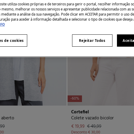
ite utiliza cookies próprias e de terceiros para gerir o portal, recolher informação s
do mesmo, melhorar os nossos serviços e apresentar publicidade relacionada com as s
s mediante a análise da sua navegação. Pode clicar em ACEITAR para permitir o uso d
uração para aceder à informação detalhada e selecionar o tipo de cookies que deseja 
NFO
es de cookies
Rejeitar Todos
Aceit
-60%
Cortefiel
 aberto
Colete vazado bicolor
,99
€ 19,99
€ 49,99
,00
Desconto
€ 30,00