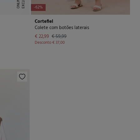
E
X
C
L
U
I
V
E
O
N
L
I
N
S
E
-62%
Cortefiel
Colete com botões laterais
€ 22,99
€ 59,99
Desconto
€ 37,00