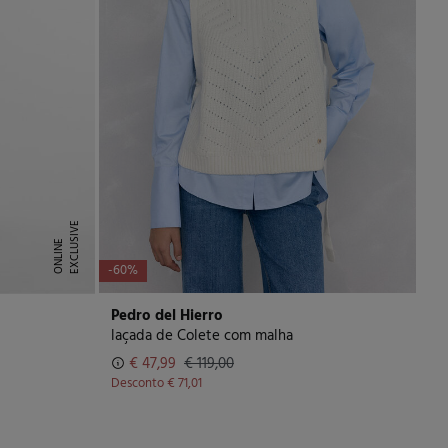
E
X
C
L
U
I
V
E
O
N
L
I
N
S
E
-60%
Pedro del Hierro
laçada de Colete com malha
€ 47,99
€ 119,00
Desconto
€ 71,01