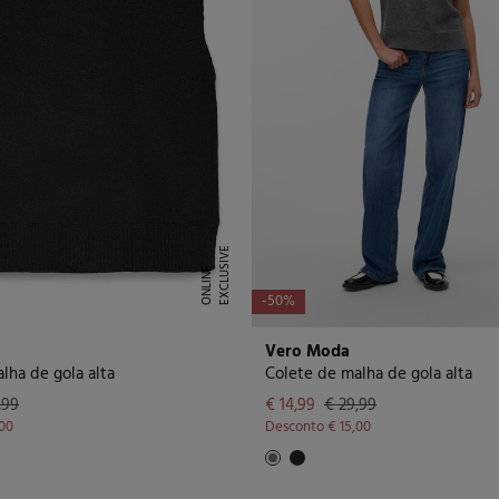
E
X
C
L
U
I
V
E
O
N
L
I
N
S
E
-50%
Vero Moda
lha de gola alta
Colete de malha de gola alta
,99
€ 14,99
€ 29,99
,00
Desconto
€ 15,00