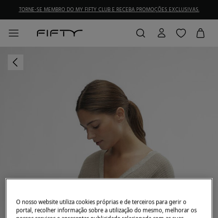
TORNE-SE MEMBRO DO MY FIFTY CLUB E RECEBA PROMOÇÕES EXCLUSIVAS.
O nosso website utiliza cookies próprias e de terceiros para gerir o
portal, recolher informação sobre a utilização do mesmo, melhorar os