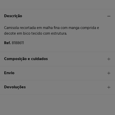
Descrição
Camisola recortada em malha fina com manga comprida e
decote em bico tecido com estrutura.
Ref.
8188611
Composição e cuidados
Composição
Envio
67%
poliéster
,
20%
algodão
,
13%
poliamida
STANDARD
Devoluções
Cuidados
30 €
Entrega em Portugal Azores
Máxima temperatura de lavagem 30C. Processo suave
Tem
30 dias
para fazer a sua devolução através de qualquer dos
seguintes métodos:
Não secar em secador rotativo