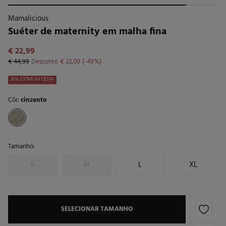
Mamalicious
Suéter de maternity em malha fina
€ 22,99
€ 44,99
Desconto
€ 22,00
49
30% EXTRA NA CESTA
Côr:
cinzento
Tamanho:
S
M
L
XL
SELECIONAR TAMANHO